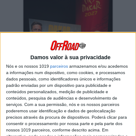
Damos valor à sua privacidade
Nós e os nossos 1019
parceiros
armazenamos e/ou acedemos
a informações num dispositivo, como cookies, e processamos
Piloto de TT confirma envolvimento da
dados pessoais, como identificadores únicos e informações
marca elétrica
padrão enviadas por um dispositivo para publicidade e
conteúdos personalizados, medição de publicidade e
No nosso site ‘irmão’ motosport.com.pt
conteúdos, pesquisa de audiências e desenvolvimento de
noticiámos
a recente apresentação do Dakar
serviços.
Com a sua permissão, nós e os nossos parceiros
em Paris. Agora, Pedro Bianchi Prata divulgou
que esteve presente para apresentar, com o
poderemos usar identificação e dados de geolocalização
CEO da marca Urban Repa, a sua participação
precisos através da procura de dispositivos. Poderá clicar para
com a elétrica
STriX
.
consentir o processamento por nossa parte e pela parte dos
nossos 1019 parceiros, conforme descrito acima. Em