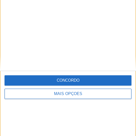
Continuar a ler
Offroad Moto
CONCORDO
MAIS OPÇÕES
RELACIONADOS
MXGP: HERLINGS IMPARÁVEL NA AREIA DE
LOMMEL; VITÓRIA RECORDE E LIDERANÇA
REFORÇADA
BMW R 1300 GS 2027, CHEGA A VERSÃO M