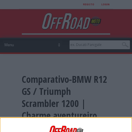
REGISTO
LOGIN
Comparativo-BMW R12
GS / Triumph
Scrambler 1200 |
Charme aventureiro
By
Redação
on 24 Junho, 2026