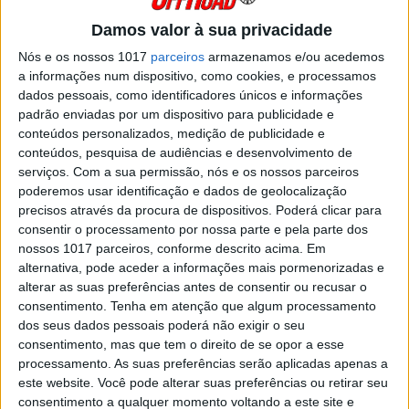
Damos valor à sua privacidade
0 COMENTÁRIOS
SHARE
TWEET
SHARE
SHARE
Nós e os nossos 1017
parceiros
armazenamos e/ou acedemos
a informações num dispositivo, como cookies, e processamos
Trails retro ou Scramblers com atitude?
dados pessoais, como identificadores únicos e informações
Para todos aqueles que gostam deste tipo
padrão enviadas por um dispositivo para publicidade e
de máquinas, estas definições pouco
interessam. O charme intemporal misturado
conteúdos personalizados, medição de publicidade e
com uma polivalência muito própria são
conteúdos, pesquisa de audiências e desenvolvimento de
promessas que a BMW R12 GS e a Triumph
serviços.
Com a sua permissão, nós e os nossos parceiros
Scrambler 1200 não deixam em mãos
poderemos usar identificação e dados de geolocalização
alheias. Não foi a caminho do Senegal, nem
precisos através da procura de dispositivos. Poderá clicar para
no “Gentlemans Ride”, foi mesmo na Lagoa
consentir o processamento por nossa parte e pela parte dos
de Albufeira que as pusemos à prova…
nossos 1017 parceiros, conforme descrito acima. Em
alternativa, pode aceder a informações mais pormenorizadas e
alterar as suas preferências antes de consentir ou recusar o
consentimento.
Tenha em atenção que algum processamento
dos seus dados pessoais poderá não exigir o seu
consentimento, mas que tem o direito de se opor a esse
processamento. As suas preferências serão aplicadas apenas a
este website. Você pode alterar suas preferências ou retirar seu
consentimento a qualquer momento voltando a este site e