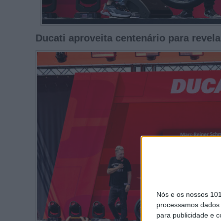
Ducati aproveita centenário para reve
Nós e os nossos 10
processamos dados p
para publicidade e 