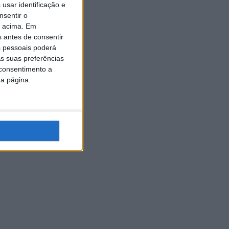
usar identificação e
nsentir o
o acima. Em
s antes de consentir
 pessoais poderá
s suas preferências
 consentimento a
da página.
ela para
.000