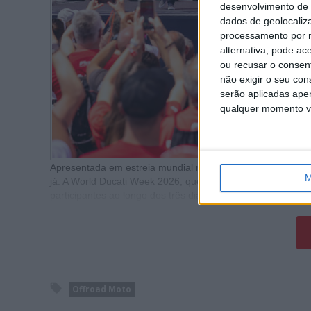
desenvolvimento de 
dados de geolocaliza
processamento por n
alternativa, pode ac
ou recusar o consen
não exigir o seu co
serão aplicadas apen
qualquer momento vol
Apresentada em estreia mundial na WDW 2020, a Desmo45
M
já. A World Ducati Week 2026, que
noticiámos aqui
, transf
participantes ao longo dos três dias do evento do fim de 
Offroad Moto