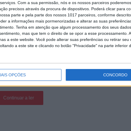
serviços.
Com a sua permissão, nós e os nossos parceiros poderemos 
ção precisos através da procura de dispositivos. Poderá clicar para co
ossa parte e pela parte dos nossos 1017 parceiros, conforme descrit
eder a informações mais pormenorizadas e alterar as suas preferência
timento.
Tenha em atenção que algum processamento dos seus dados
nsentimento, mas que tem o direito de se opor a esse processamento. A
as a este website. Você pode alterar suas preferências ou retirar seu
tando a este site e clicando no botão "Privacidade" na parte inferior 
0 SM baseia-se na moto de motocross 450 MX. Eis o que sabemos d
AIS OPÇÕES
CONCORDO
ormou o Circuito de Misano num festival de vermelho, com mais de 118
semana passado.
Continuar a ler