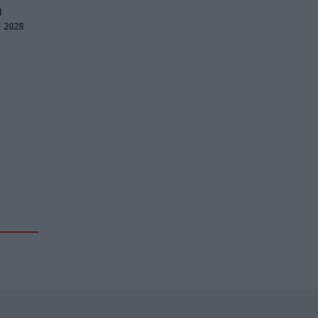
I
 2028