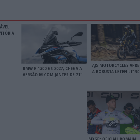
RÁVEL
VITÓRIA
AJS MOTORCYCLES APRE
BMW R 1300 GS 2027, CHEGA A
A ROBUSTA LETEN LT190
VERSÃO M COM JANTES DE 21″
MXGP: OFICIAL! ROMAIN