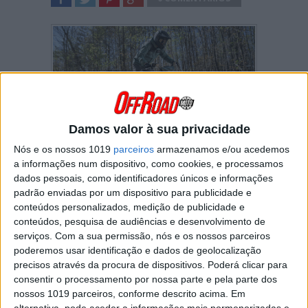
SHARE
TWEET
SHARE
SHARE
Damos valor à sua privacidade
Nós e os nossos 1019
parceiros
armazenamos e/ou acedemos
11 de julho de 2026, em
a informações num dispositivo, como cookies, e processamos
Benafim, Algarve
dados pessoais, como identificadores únicos e informações
padrão enviadas por um dispositivo para publicidade e
Há caminhos que simplesmente não aparecem
conteúdos personalizados, medição de publicidade e
nos mapas. No próximo All Terrain Tour
conteúdos, pesquisa de audiências e desenvolvimento de
Yamaha, tens a oportunidade de descobrir o
serviços.
Com a sua permissão, nós e os nossos parceiros
verdadeiro potencial da nossa gama All Terrain
poderemos usar identificação e dados de geolocalização
num percurso preparado para proporcionar
precisos através da procura de dispositivos. Poderá clicar para
uma experiência de condução única, em pleno
consentir o processamento por nossa parte e pela parte dos
coração do Algarve.
nossos 1019 parceiros, conforme descrito acima. Em