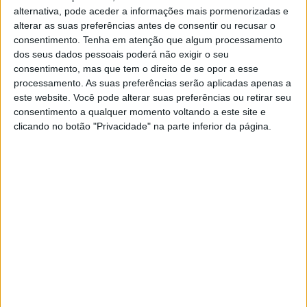
vivido nas duas últimas edições deste evento…
alternativa, pode aceder a informações mais pormenorizadas e
mas em 2026, mais provável ser uma vaga de
alterar as suas preferências antes de consentir ou recusar o
calor!
consentimento.
Tenha em atenção que algum processamento
dos seus dados pessoais poderá não exigir o seu
consentimento, mas que tem o direito de se opor a esse
processamento. As suas preferências serão aplicadas apenas a
este website. Você pode alterar suas preferências ou retirar seu
consentimento a qualquer momento voltando a este site e
clicando no botão "Privacidade" na parte inferior da página.
Continuar a ler
Offroad Moto