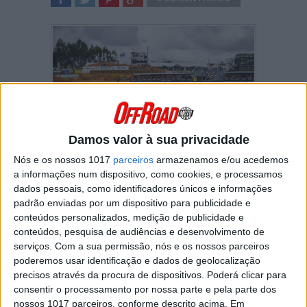
SHARE
TWEET
SHARE
SHARE
Damos valor à sua privacidade
Nós e os nossos 1017
parceiros
armazenamos e/ou acedemos
Clássica do MX Mundial visita o Casarão
a informações num dispositivo, como cookies, e processamos
mais uma vez
dados pessoais, como identificadores únicos e informações
Diretamente de um dos GP europeus mais
padrão enviadas por um dispositivo para publicidade e
quentes dos últimos tempos, o Campeonato do
conteúdos personalizados, medição de publicidade e
Mundo de Motocross segue para oeste, rumo
conteúdos, pesquisa de audiências e desenvolvimento de
à costa atlântica, para o MXGP de Portugal no
serviços.
Com a sua permissão, nós e os nossos parceiros
Crossdromo Internacional de Águeda, um
poderemos usar identificação e dados de geolocalização
pouco mais tarde no calendário do que nos
precisos através da procura de dispositivos. Poderá clicar para
anos anteriores, talvez na esperança de evitar
consentir o processamento por nossa parte e pela parte dos
o tempo extremamente chuvoso que temos
nossos 1017 parceiros, conforme descrito acima. Em