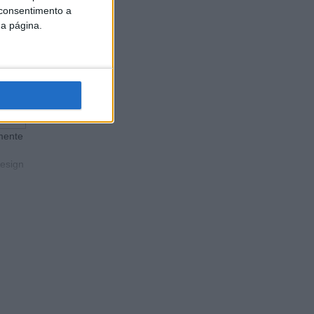
 consentimento a
da página.
mente
design