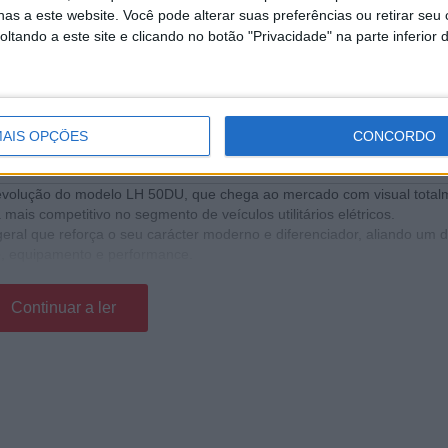
as a este website. Você pode alterar suas preferências ou retirar seu
tando a este site e clicando no botão "Privacidade" na parte inferior 
AIS OPÇÕES
CONCORDO
volução do modelo LH 50DU, que chega ao mercado com visual total
is competitivo no segmento de veículos utilitários elétricos.
eral que reforça o seu carácter moderno e diferenciador, aliando um 
ão, equipamento e performance.
Continuar a ler