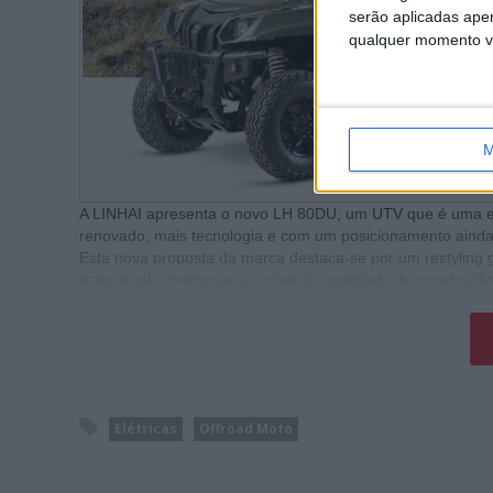
serão aplicadas apen
qualquer momento vol
M
A LINHAI apresenta o novo LH 80DU, um
UTV
que é uma e
renovado, mais tecnologia e com um posicionamento ainda ma
Esta nova proposta da marca destaca-se por um restyling g
mais atual e melhorias ao nível da qualidade de construç
Elétricas
Offroad Moto