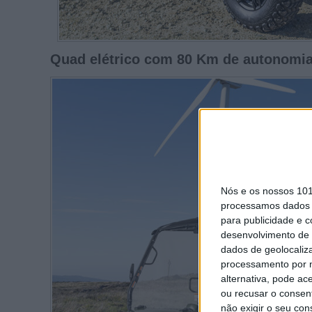
Quad elétrico com 80 Km de autonomi
Nós e os nossos 10
processamos dados p
para publicidade e 
desenvolvimento de 
dados de geolocaliza
processamento por n
alternativa, pode ac
ou recusar o consen
não exigir o seu co