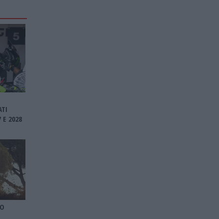
ATI
 E 2028
ÃO