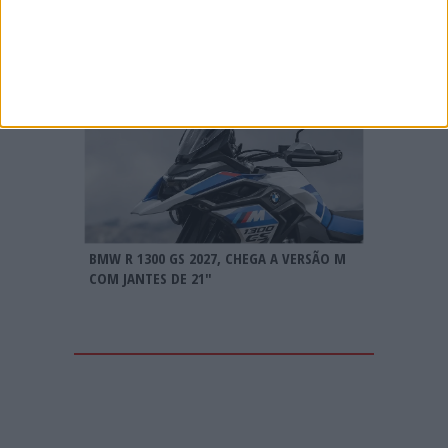
LOMMEL; VITÓRIA RECORDE E LIDERANÇA
REFORÇADA
BMW R 1300 GS 2027, CHEGA A VERSÃO M
COM JANTES DE 21″