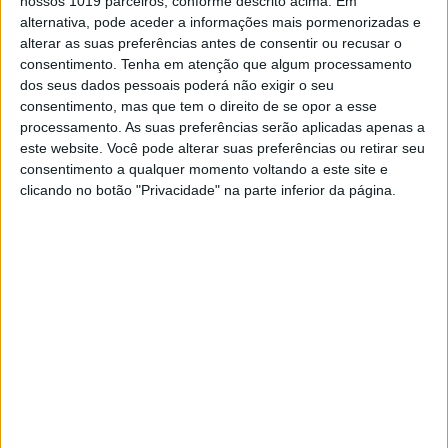
nossos 1019 parceiros, conforme descrito acima. Em
alternativa, pode aceder a informações mais pormenorizadas e
alterar as suas preferências antes de consentir ou recusar o
consentimento.
Tenha em atenção que algum processamento
dos seus dados pessoais poderá não exigir o seu
consentimento, mas que tem o direito de se opor a esse
processamento. As suas preferências serão aplicadas apenas a
este website. Você pode alterar suas preferências ou retirar seu
consentimento a qualquer momento voltando a este site e
clicando no botão "Privacidade" na parte inferior da página.
A Husqvarna iniciou uma campanha de oferta
de acessórios e/ou vestuário à escolha do
cliente, na compra das seguintes motos:
Continuar a ler
Offroad Moto