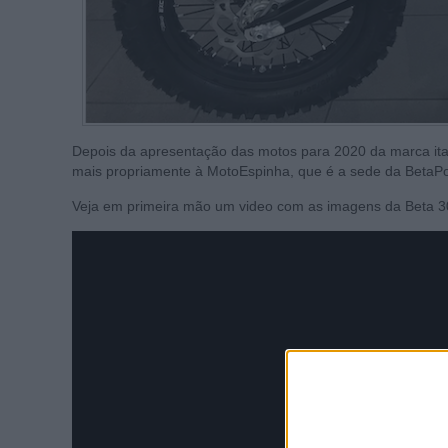
Depois da apresentação das motos para 2020 da marca ita
mais propriamente à MotoEspinha, que é a sede da BetaPo
Veja em primeira mão um video com as imagens da Beta 300