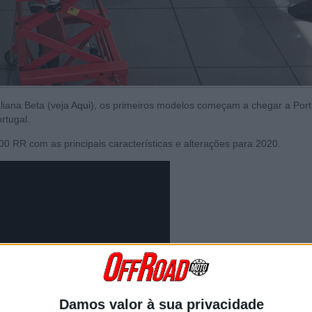
liana Beta (veja
Aqui
), os primeiros modelos começam a chegar a Port
rtugal.
 RR com as principais características e alterações para 2020.
Damos valor à sua privacidade