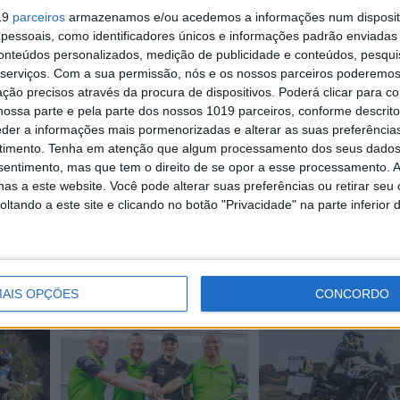
19
parceiros
armazenamos e/ou acedemos a informações num dispositi
essoais, como identificadores únicos e informações padrão enviadas 
conteúdos personalizados, medição de publicidade e conteúdos, pesqui
serviços.
Com a sua permissão, nós e os nossos parceiros poderemos 
ção precisos através da procura de dispositivos. Poderá clicar para co
ossa parte e pela parte dos nossos 1019 parceiros, conforme descrit
eder a informações mais pormenorizadas e alterar as suas preferência
Continuar a ler
timento.
Tenha em atenção que algum processamento dos seus dados
nsentimento, mas que tem o direito de se opor a esse processamento. A
as a este website. Você pode alterar suas preferências ou retirar seu
tando a este site e clicando no botão "Privacidade" na parte inferior 
Características
AIS OPÇÕES
CONCORDO