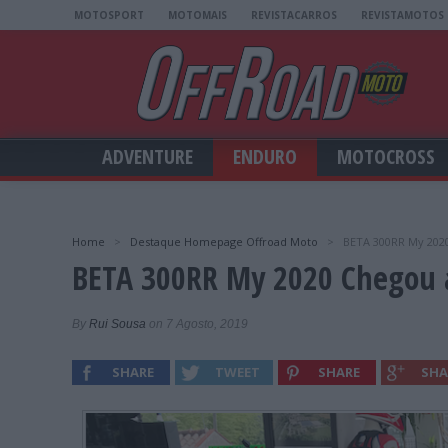
MOTOSPORT
MOTOMAIS
REVISTACARROS
REVISTAMOTOS
ADVENTURE
ENDURO
MOTOCROSS
Home
>
Destaque Homepage Offroad Moto
>
BETA 300RR My 2020
BETA 300RR My 2020 Chegou a
By
Rui Sousa
on 7 Agosto, 2019
SHARE
TWEET
SHARE
SHA