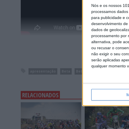
Nós e os nossos 10
processamos dados p
para publicidade e 
desenvolvimento de 
dados de geolocaliza
processamento por n
alternativa, pode ac
ou recusar o consen
não exigir o seu co
serão aplicadas apen
qualquer momento vol
apresentação
Beta
Beta 300RR
Beta My 2020
RELACIONADOS
M