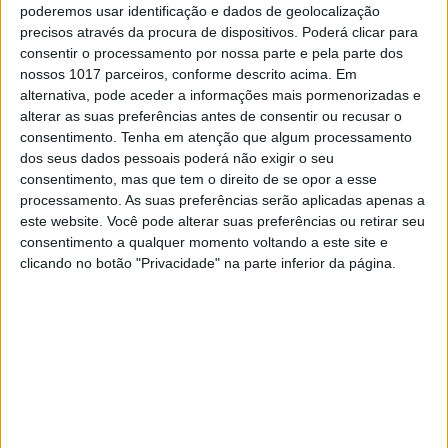
poderemos usar identificação e dados de geolocalização
RR430 a 4T.
precisos através da procura de dispositivos. Poderá clicar para
consentir o processamento por nossa parte e pela parte dos
No final da tarde, já depois de um almoço
nossos 1017 parceiros, conforme descrito acima. Em
convívio, a Beta Portugal fez a entrega dos
prémios do troféu 2016 que foram entregues
alternativa, pode aceder a informações mais pormenorizadas e
pelo campeão nacional de Enduro Luís Correia
alterar as suas preferências antes de consentir ou recusar o
entre outros.
consentimento.
Tenha em atenção que algum processamento
dos seus dados pessoais poderá não exigir o seu
consentimento, mas que tem o direito de se opor a esse
Continuar a ler
processamento. As suas preferências serão aplicadas apenas a
este website. Você pode alterar suas preferências ou retirar seu
consentimento a qualquer momento voltando a este site e
clicando no botão "Privacidade" na parte inferior da página.
Beta Day
Beta Portugal
Luís Correia
RELACIONADOS