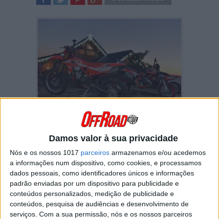
SHARE
TWEET
SHARE
SHARE
Como vem sendo tradição no final de cada ano
a Beta Portugal realizou no passado dia 11 o
Damos valor à sua privacidade
seu Beta Day, evento que serviu para
Nós e os nossos 1017
parceiros
armazenamos e/ou acedemos
apresentar os modelos da marcada para 2017
e realizar a entrega de prémios relativos ao
a informações num dispositivo, como cookies, e processamos
troféu Beta 2016.
dados pessoais, como identificadores únicos e informações
padrão enviadas por um dispositivo para publicidade e
O evento que decorreu na Povoa de Lanhoso,
conteúdos personalizados, medição de publicidade e
contou com 150 convidados que tiveram a
conteúdos, pesquisa de audiências e desenvolvimento de
oportunidade o modelo RR300 2T, mota
serviços.
Com a sua permissão, nós e os nossos parceiros
Campeã nacional, e os modelos RR350 e