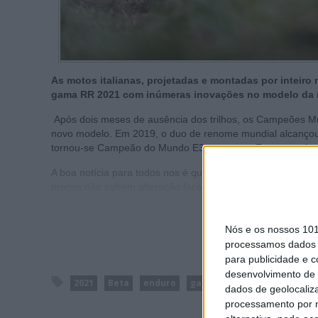
As motos italianas, projetadas e montadas por inteiro
gama RR 2021 com inúmeras inovações no modelo da 
Após dois meses de ausência dos trilhos, os Campeões M
novo modelo. Em 2019, o duo de renome mundial alcançou
tornou-se Campeão do Mundo E3, enquanto Freeman alcan
A boa notícia para todos nos é que as novas Beta RR 20
preços não sofrem alteração face aos modelos atualmente
Nós e os nossos 10
processamos dados p
para publicidade e 
desenvolvimento de 
2021
Beta
enduro
gama
novidade
dados de geolocaliza
processamento por n