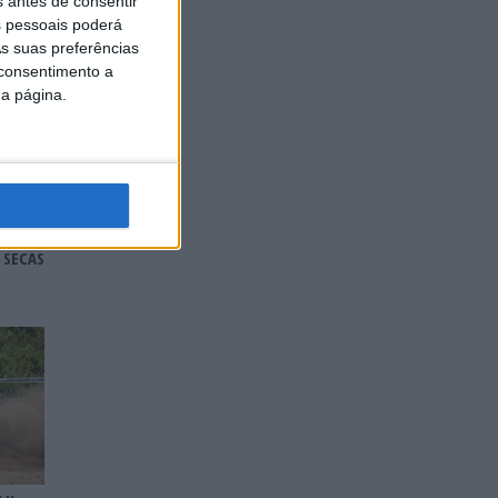
s antes de consentir
 pessoais poderá
s suas preferências
 consentimento a
da página.
 –
 SECAS