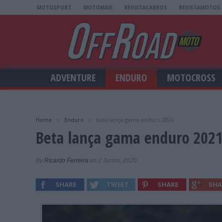
MOTOSPORT
MOTOMAIS
REVISTACARROS
REVISTAMOTOS
ADVENTURE
ENDURO
MOTOCROSS
Home
>
Enduro
>
Beta lança gama enduro 2021
Beta lança gama enduro 202
By
Ricardo Ferreira
on 2 Junho, 2020
SHARE
TWEET
SHARE
SHA