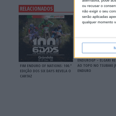
alternativa, pode ac
ou recusar o consen
RELACIONADOS
não exigir o seu co
serão aplicadas apen
qualquer momento vol
M
MUNDIAL PAULO DUAR
ENDUROGP – ELGARI R
AO TOPO NO TSUBAKI 
FIM ENDURO OF NATIONS: 100.ª
ENDURO
EDIÇÃO DOS SIX DAYS REVELA O
CARTAZ