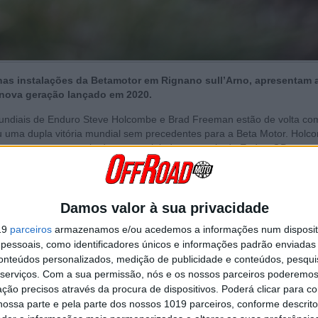
 nas instalações da Betamotor em Rignano sull’Arno, apresentam 
nova geração lançado em 2020.
undiais de Enduro Steve Holcombe e Brad Freeman estão de volta c
 uma dupla vitória mundial sem precedentes para a Beta Motor. Holc
çou o mesmo resultado na prestigiada categoria de EnduroGP.
21 começam a chegar ao mercado português no decorrer do mês de Ju
 em comercialização.
Damos valor à sua privacidade
Continuar a ler
19
parceiros
armazenamos e/ou acedemos a informações num dispositi
essoais, como identificadores únicos e informações padrão enviadas 
conteúdos personalizados, medição de publicidade e conteúdos, pesqui
serviços.
Com a sua permissão, nós e os nossos parceiros poderemos 
ção precisos através da procura de dispositivos. Poderá clicar para co
ossa parte e pela parte dos nossos 1019 parceiros, conforme descrit