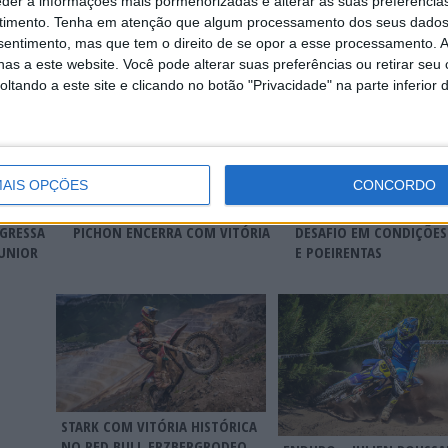
eder a informações mais pormenorizadas e alterar as suas preferência
timento.
Tenha em atenção que algum processamento dos seus dados
nsentimento, mas que tem o direito de se opor a esse processamento. A
as a este website. Você pode alterar suas preferências ou retirar seu
tando a este site e clicando no botão "Privacidade" na parte inferior 
AIS OPÇÕES
CONCORDO
ENDUROGP, FAFE – ZACH
MUNDIAL ENDURO, FAFE
TE
PICHON ENCERRA COM VITÓRIA
DESAFIO EM CONDIÇÕES
EGRESSA
E POEIRENTAS
JUNIOR
STARK COM VITÓRIA HISTÓRICA
NO RED BULL ERZBERGRODEO