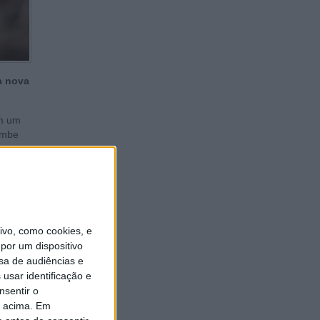
a nova
om um
ombe
nho. Os
vo, como cookies, e
por um dispositivo
sa de audiências e
usar identificação e
nsentir o
o acima. Em