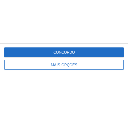
MUNDIAL ENDURO, FAFE – DESAFIO EM
CONDIÇÕES SECAS E POEIRENTAS
CONCORDO
MAIS OPÇÕES
STARK COM VITÓRIA HISTÓRICA NO RED
BULL ERZBERGRODEO