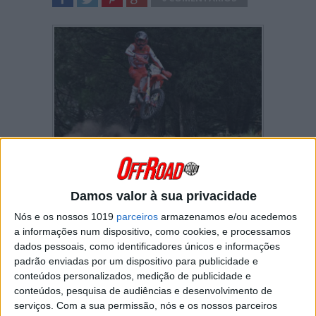
SHARE
TWEET
SHARE
SHARE
Com a última ronda do campeonato nacional
de Enduro a ter lugar este fim-de-semana,
Diogo Ventura
já assegurou a renovação do
Damos valor à sua privacidade
título absoluto
na categoria Elite.
Nós e os nossos 1019
parceiros
armazenamos e/ou acedemos
Este é a
quarta coroa
absoluta do piloto de
a informações num dispositivo, como cookies, e processamos
Góis e a terceira consecutiva – Ventura
dados pessoais, como identificadores únicos e informações
caminha assim a passos largos para
igualar o
padrão enviadas por um dispositivo para publicidade e
record de seis títulos de Hélder Rodrigues.
conteúdos personalizados, medição de publicidade e
O “Estrelinha” foi imbatível entre 2000 e 2005
conteúdos, pesquisa de audiências e desenvolvimento de
e conquistou
seis coroas seguidas
com
três
serviços.
Com a sua permissão, nós e os nossos parceiros