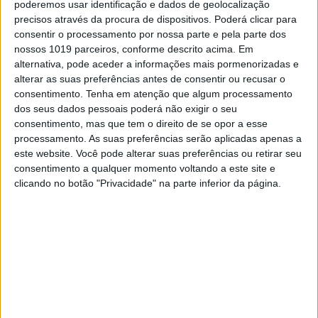
marcas de motos diferentes
: Honda, KTM e
poderemos usar identificação e dados de geolocalização
Gas Gas.
precisos através da procura de dispositivos. Poderá clicar para
consentir o processamento por nossa parte e pela parte dos
nossos 1019 parceiros, conforme descrito acima. Em
Continuar a ler
alternativa, pode aceder a informações mais pormenorizadas e
alterar as suas preferências antes de consentir ou recusar o
consentimento.
Tenha em atenção que algum processamento
dos seus dados pessoais poderá não exigir o seu
Absoluto
Cabeceiras de Basto
consentimento, mas que tem o direito de se opor a esse
Campeonato Nacional Enduro
processamento. As suas preferências serão aplicadas apenas a
este website. Você pode alterar suas preferências ou retirar seu
Diogo Ventura
enduro
consentimento a qualquer momento voltando a este site e
Hélder Rodrigues
clicando no botão "Privacidade" na parte inferior da página.
RELACIONADOS