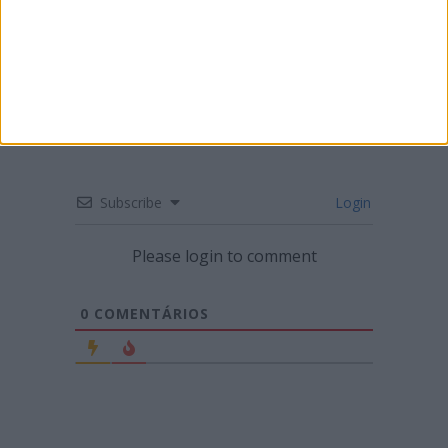
ENDURO – MÁRIO PATRÃO VENCE NA
FIGUEIRA DA FOZ
Subscribe
Login
Please login to comment
0
COMENTÁRIOS