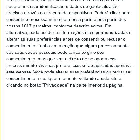
No que toca a competição, depois de
poderemos usar identificação e dados de geolocalização
cumpridas as duas especiais que compunham
precisos através da procura de dispositivos. Poderá clicar para
esta prova – dupla passagem pelas enduro e
consentir o processamento por nossa parte e pela parte dos
cross test, a vitória viria a sorrir ao piloto
local
Marcelo Bandeira – MCWork
. Pela
nossos 1017 parceiros, conforme descrito acima. Em
segunda jornada consecutiva, o segundo lugar
alternativa, pode aceder a informações mais pormenorizadas e
vai para o Algarve, através de
Micael Simão –
alterar as suas preferências antes de consentir ou recusar o
MotoFM
. O pódio ficou completo com o
consentimento.
Tenha em atenção que algum processamento
vencedor da jornada de abertura –
João
dos seus dados pessoais poderá não exigir o seu
Rafael – Motobrioso
, em terceiro lugar.
consentimento, mas que tem o direito de se opor a esse
processamento. As suas preferências serão aplicadas apenas a
este website. Você pode alterar suas preferências ou retirar seu
Continuar a ler
consentimento a qualquer momento voltando a este site e
clicando no botão "Privacidade" na parte inferior da página.
enduro
Góis
Marcelo Bandeira
micael simão
Troféu GasGas
RELACIONADOS