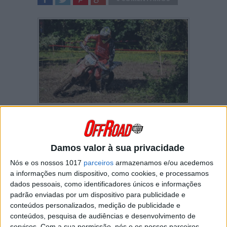
SHARE
TWEET
SHARE
SHARE
Com mais de trezentos pilotos inscritos, a 16ª
edição do Enduro de Góis – Paraíso Todo-o-
Terreno bateu mesmo um record com cerca de
20 anos no que toca ao número de
Damos valor à sua privacidade
participantes.
Nós e os nossos 1017
parceiros
armazenamos e/ou acedemos
A segunda jornada do Troféu GasGas
a informações num dispositivo, como cookies, e processamos
Portugal, inserida no Campeonato Nacional de
dados pessoais, como identificadores únicos e informações
Enduro 2021, também esteve em destaque
padrão enviadas por um dispositivo para publicidade e
com uma dezena e meia de pilotos aos
conteúdos personalizados, medição de publicidade e
comandos de modelos GasGas.
conteúdos, pesquisa de audiências e desenvolvimento de
serviços.
Com a sua permissão, nós e os nossos parceiros