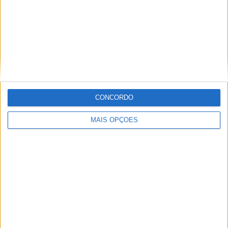
MUNDIAL ENDURO, FAFE – DESAFIO EM
CONDIÇÕES SECAS E POEIRENTAS
CONCORDO
MAIS OPÇÕES
STARK COM VITÓRIA HISTÓRICA NO RED