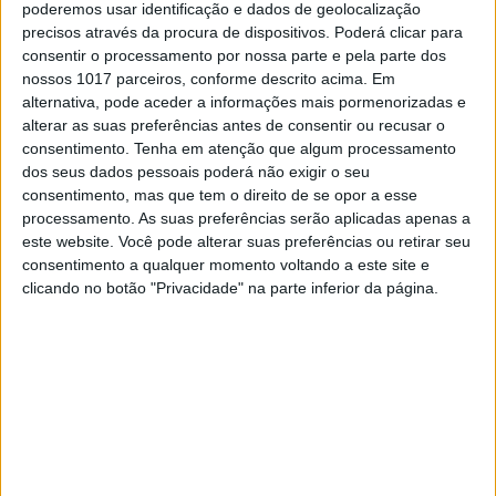
poderemos usar identificação e dados de geolocalização
Atendendo a que falta apenas uma prova para
precisos através da procura de dispositivos. Poderá clicar para
terminar o Nacional de Super Enduro, este
consentir o processamento por nossa parte e pela parte dos
azar pode deixar Diogo Ventura arredado da
nossos 1017 parceiros, conforme descrito acima. Em
luta pelos lugares do pódio no campeonato.
alternativa, pode aceder a informações mais pormenorizadas e
alterar as suas preferências antes de consentir ou recusar o
consentimento.
Tenha em atenção que algum processamento
Continuar a ler
dos seus dados pessoais poderá não exigir o seu
consentimento, mas que tem o direito de se opor a esse
processamento. As suas preferências serão aplicadas apenas a
este website. Você pode alterar suas preferências ou retirar seu
Campeonato nacional Super Enduro
consentimento a qualquer momento voltando a este site e
Castanheira de Pêra
CN Super Enduro
clicando no botão "Privacidade" na parte inferior da página.
Diogo Ventura
queda
RELACIONADOS