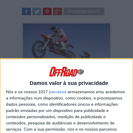
0 COMENTÁRIOS
SHARE
TWEET
SHARE
SHARE
Diogo Ventura
esteve azarado em
Damos valor à sua privacidade
Castanheira de Pera, palco da segunda etapa
do campeonato nacional de Super Enduro.
Nós e os nossos 1017
parceiros
armazenamos e/ou acedemos
a informações num dispositivo, como cookies, e processamos
“
Caí na primeira Final e fiquei um pouco
dados pessoais, como identificadores únicos e informações
‘amassado’. Não foi nada de grave mas
padrão enviadas por um dispositivo para publicidade e
fiquei com algumas dores nas costelas,
conteúdos personalizados, medição de publicidade e
num braço e na mão e optei por não alinhar
conteúdos, pesquisa de audiências e desenvolvimento de
nas restantes duas mangas
” disse-nos o
serviços.
Com a sua permissão, nós e os nossos parceiros
piloto da Beta.