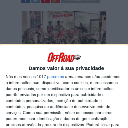
SHARE
TWEET
SHARE
SHARE
Com um novo ano a começar a Beta Portugal
Damos valor à sua privacidade
anunciou que irá manter a ligação com Diogo e
Rita Vieira. Os dois irmãos que competem
Nós e os nossos 1017
parceiros
armazenamos e/ou acedemos
tradicionalmente nos campeonatos nacionais
a informações num dispositivo, como cookies, e processamos
de enduro e trial estarão assim aos comandos
dados pessoais, como identificadores únicos e informações
das motos transalpinas para tentar revalidar os
padrão enviadas por um dispositivo para publicidade e
títulos conquistados o ano transacto. No caso
conteúdos personalizados, medição de publicidade e
de Diogo Vieira a ligação com a Beta Portugal
conteúdos, pesquisa de audiências e desenvolvimento de
estende-se também à sua participação no
serviços.
Com a sua permissão, nós e os nossos parceiros
Mundial de SuperEnduro, onde está a competir
poderemos usar identificação e dados de geolocalização
pela primeira vez.
precisos através da procura de dispositivos. Poderá clicar para