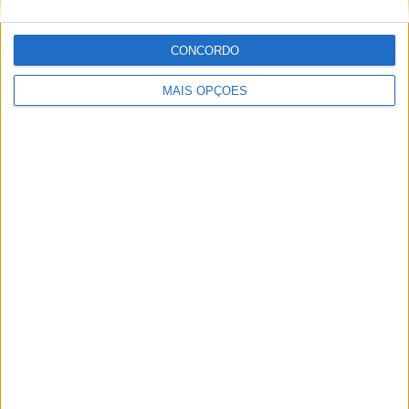
MUNDIAL ENDURO, FAFE – DESAFIO EM
CONCORDO
CONDIÇÕES SECAS E POEIRENTAS
MAIS OPÇÕES
STARK COM VITÓRIA HISTÓRICA NO RED
BULL ERZBERGRODEO