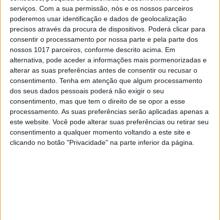
fins lucrativos, que apoia
crianças com
serviços.
Com a sua permissão, nós e os nossos parceiros
doença oncológica
ou deficiência igualmente
poderemos usar identificação e dados de geolocalização
grave, da Região Centro.
precisos através da procura de dispositivos. Poderá clicar para
consentir o processamento por nossa parte e pela parte dos
Esta centra-se em quatro pilares de
nossos 1017 parceiros, conforme descrito acima. Em
intervenção: atividades artísticas, agilizando a
alternativa, pode aceder a informações mais pormenorizadas e
criatividade
das crianças e jovens; atividades
alterar as suas preferências antes de consentir ou recusar o
de
humor
, potenciadoras da
alegria
das
crianças e jovens;
atividades
consentimento.
Tenha em atenção que algum processamento
ocupacionais
entre as quais culinária,
dos seus dados pessoais poderá não exigir o seu
ciências, artes visuais, entre outras, e
consentimento, mas que tem o direito de se opor a esse
atividades de intervenção
na habitação dos
processamento. As suas preferências serão aplicadas apenas a
beneficiários, através da análise e adaptação
este website. Você pode alterar suas preferências ou retirar seu
da habitação das crianças e jovens com
consentimento a qualquer momento voltando a este site e
deficiência adquirida por doença oncológica ou
clicando no botão "Privacidade" na parte inferior da página.
outras patologias.
Continuar a ler
Associação Pedrinhas
camisola