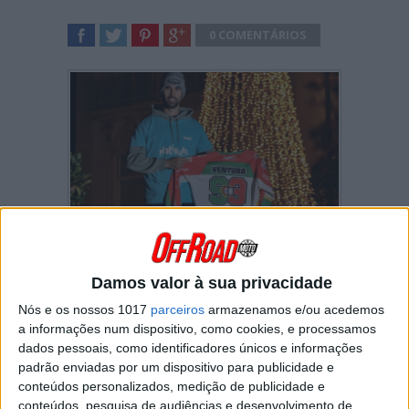
0 COMENTÁRIOS
SHARE
TWEET
SHARE
SHARE
Solidário com os mais necessitados – no caso
crianças com doença oncológica –
Diogo
Ventura
juntou-se à
Cooperativa Pedrinhas
e
Damos valor à sua privacidade
colocou recentemente em
leilão
uma das
Nós e os nossos 1017
parceiros
armazenamos e/ou acedemos
camisolas da selecção nacional que utilizou
a informações num dispositivo, como cookies, e processamos
aquando da edição 2021 dos International Six
dados pessoais, como identificadores únicos e informações
Days Enduro realizada em Itália.
padrão enviadas por um dispositivo para publicidade e
Com sede na Lousã
a Pedrinhas é uma
conteúdos personalizados, medição de publicidade e
Cooperativa de Solidariedade Social
, sem
conteúdos, pesquisa de audiências e desenvolvimento de