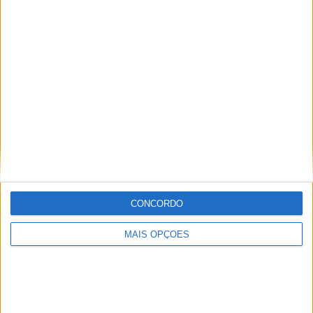
ENDUROGP, FAFE – ZACH PICHON ENCERRA
COM VITÓRIA
CONCORDO
MAIS OPÇÕES
MUNDIAL ENDURO, FAFE – DESAFIO EM
CONDIÇÕES SECAS E POEIRENTAS