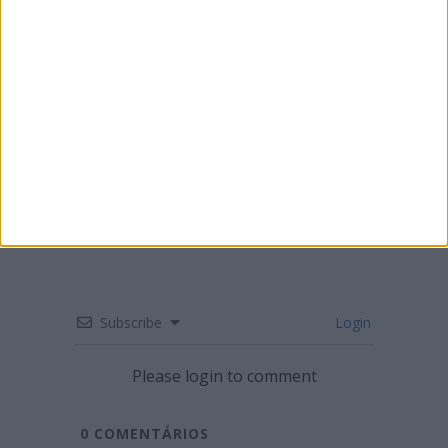
ENDURO – MÁRIO PATRÃO VENCE NA
FIGUEIRA DA FOZ
Subscribe
Login
Please login to comment
0
COMENTÁRIOS