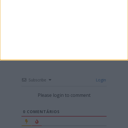
ENDURO – MÁRIO PATRÃO VENCE NA
FIGUEIRA DA FOZ
Subscribe
Login
Please login to comment
0
COMENTÁRIOS