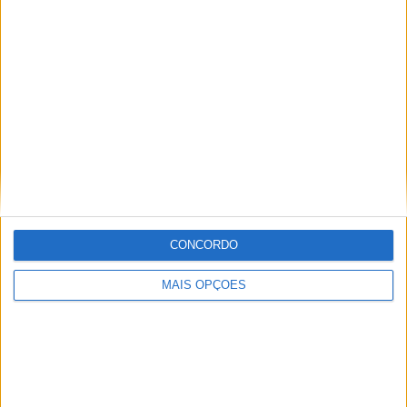
ENDUROGP, FAFE – ZACH PICHON ENCERRA
COM VITÓRIA
CONCORDO
MUNDIAL ENDURO, FAFE – DESAFIO EM
MAIS OPÇÕES
CONDIÇÕES SECAS E POEIRENTAS