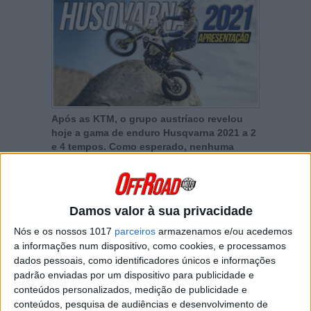
Após as KTM, o grupo austríaco revelou
hoje a gama de enduro Husqvarna 2021 a 2
e 4 tempos. Como esperado, nenhuma
alteração importante nas TE e FE, exceto
uma ligeira transformação em torno das
três cores que identificam a marca…
Damos valor à sua privacidade
Nós e os nossos 1017
parceiros
armazenamos e/ou acedemos
a informações num dispositivo, como cookies, e processamos
dados pessoais, como identificadores únicos e informações
padrão enviadas por um dispositivo para publicidade e
conteúdos personalizados, medição de publicidade e
conteúdos, pesquisa de audiências e desenvolvimento de