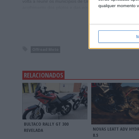
volta a reunir os municípios de Grândola, Santiago do Ca
qualquer momento vol
acolhimento dos pilotos e das equipas vindas de todo o m
M
Offroad Moto
RELACIONADOS
BULTACO RALLY GT 300
NOVAS LEATT ADV HYD
REVELADA
8.5