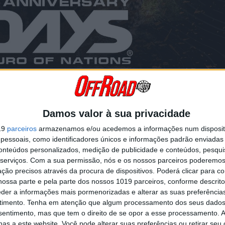
Damos valor à sua privacidade
19
parceiros
armazenamos e/ou acedemos a informações num dispositi
essoais, como identificadores únicos e informações padrão enviadas 
artaz oficial da 100.ª edição da prova, que se realiza entre 12 e 17 
conteúdos personalizados, medição de publicidade e conteúdos, pesqui
m marco simbólico na história do evento e antecipa aquela que promet
serviços.
Com a sua permissão, nós e os nossos parceiros poderemos 
ro”.
ção precisos através da procura de dispositivos. Poderá clicar para co
orço, reforçando a identidade visual dos 100 anos da competição e o c
ossa parte e pela parte dos nossos 1019 parceiros, conforme descrit
(Fédération Internationale de Motocyclisme) e da FMP (Federação de
eder a informações mais pormenorizadas e alterar as suas preferência
ugal.
timento.
Tenha em atenção que algum processamento dos seus dados
nsentimento, mas que tem o direito de se opor a esse processamento. A
ponente desportiva pelo clube clube Motorsports Vila Nova de Santo 
as a este website. Você pode alterar suas preferências ou retirar seu