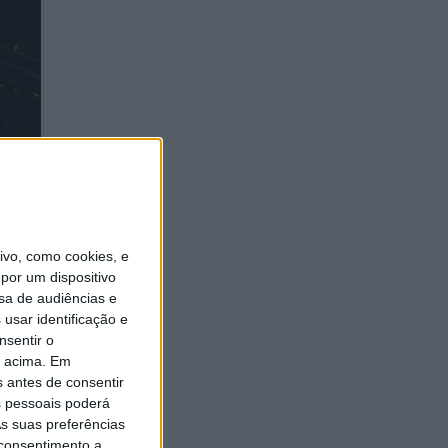
vo, como cookies, e
por um dispositivo
de
sa de audiências e
e ser
usar identificação e
nsentir o
unho
o acima. Em
s antes de consentir
 pessoais poderá
s suas preferências
André,
 consentimento a