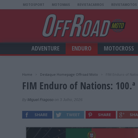
MOTOSPORT
MOTOMAIS
REVISTACARROS
REVISTAMOTOS
ADVENTURE
ENDURO
MOTOCROSS
Home
>
Destaque Homepage Offroad Moto
>
FIM Enduro of Natio
FIM Enduro of Nations: 100.ª 
By
Miguel Fragoso
on 3 Julho, 2026
SHARE
TWEET
SHARE
SHA