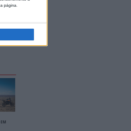
o
da página.
A EM