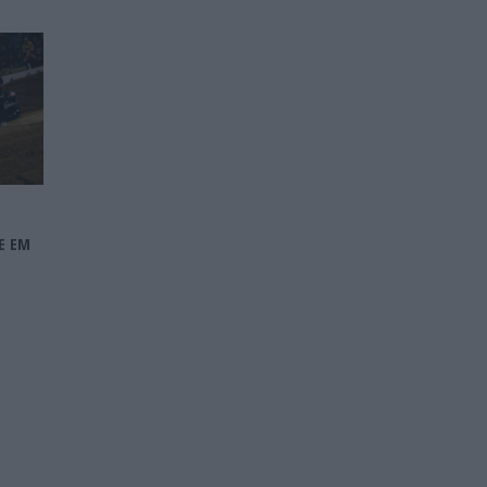
E
E EM