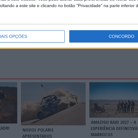
cém, Sines, Odemira e Alcácer do Sal, que assumem um papel central n
tando a este site e clicando no botão "Privacidade" na parte inferior 
undo.
Continuar a ler
AIS OPÇÕES
CONCORDO
AMAZIGH RAID 2027 – A
RADRI
EXPERIÊNCIA DEFINITIV
NOVOS POLARIS
MARROCOS
APRESENTADOS