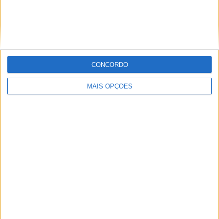
CONCORDO
MAIS OPÇÕES
ENDUROGP, FAFE – ZACH PICHON ENCERRA
COM VITÓRIA