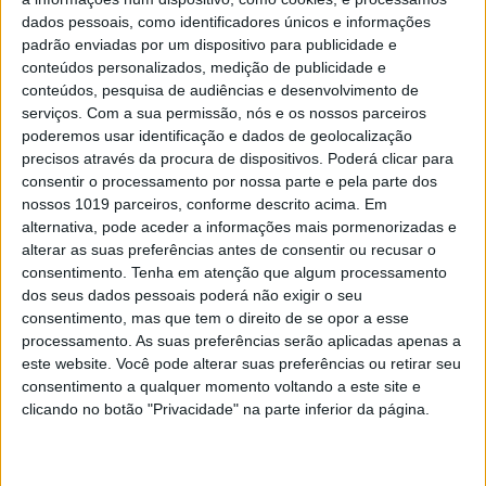
poláco e distinta de todas
dados pessoais, como identificadores únicos e informações
até agora realizadas. O
padrão enviadas por um dispositivo para publicidade e
conteúdos personalizados, medição de publicidade e
campeonato é liderado
conteúdos, pesquisa de audiências e desenvolvimento de
pelo alemão ‘Mani’
serviços.
Com a sua permissão, nós e os nossos parceiros
poderemos usar identificação e dados de geolocalização
Lettenbichler, mas com
precisos através da procura de dispositivos. Poderá clicar para
apenas 1 ponto de
consentir o processamento por nossa parte e pela parte dos
nossos 1019 parceiros, conforme descrito acima. Em
diferença sobre Billy Bolt
alternativa, pode aceder a informações mais pormenorizadas e
– vencedor no TKO do
alterar as suas preferências antes de consentir ou recusar o
consentimento.
Tenha em atenção que algum processamento
Tennesse.
dos seus dados pessoais poderá não exigir o seu
consentimento, mas que tem o direito de se opor a esse
processamento. As suas preferências serão aplicadas apenas a
este website. Você pode alterar suas preferências ou retirar seu
consentimento a qualquer momento voltando a este site e
clicando no botão "Privacidade" na parte inferior da página.