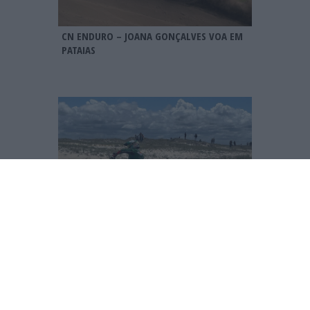
CN ENDURO – JOANA GONÇALVES VOA EM
PATAIAS
ENDURO – MÁRIO PATRÃO VENCE NA
FIGUEIRA DA FOZ