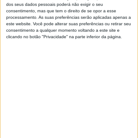
muitas histórias como esta para contar
”
dos seus dados pessoais poderá não exigir o seu
disse a piloto da Husqvarna.
consentimento, mas que tem o direito de se opor a esse
processamento. As suas preferências serão aplicadas apenas a
Continuar a ler
este website. Você pode alterar suas preferências ou retirar seu
consentimento a qualquer momento voltando a este site e
clicando no botão "Privacidade" na parte inferior da página.
Bilhete
International Six Days Enduro
ISDE
ISDE Itália 2021
Itália
Joana Gonçalves
RELACIONADOS