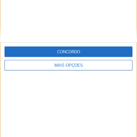
JUNIOR ENDURO
CONCORDO
MAIS OPÇÕES
ENDUROGP, FAFE – ZACH PICHON ENCERRA
COM VITÓRIA