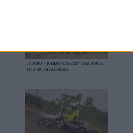
ENDURO – JULIEN ROUSSALY COM DUPLA
VITÓRIA EM ALCOBAÇA