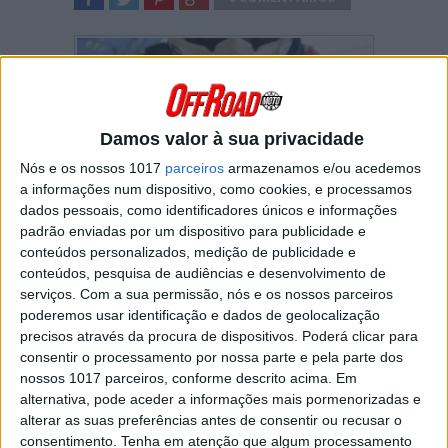
SHARE
TWEET
SHARE
SHARE
Damos valor à sua privacidade
Nós e os nossos 1017
parceiros
armazenamos e/ou acedemos
a informações num dispositivo, como cookies, e processamos
dados pessoais, como identificadores únicos e informações
Nem só de momentos de competição “vive” a
padrão enviadas por um dispositivo para publicidade e
prova mais antiga do motociclismo mundial, os
conteúdos personalizados, medição de publicidade e
International Six Days Enduro!
conteúdos, pesquisa de audiências e desenvolvimento de
serviços.
Com a sua permissão, nós e os nossos parceiros
No quinto e penúltimo dia do evento realizado
poderemos usar identificação e dados de geolocalização
este ano em Itália,
Joana Gonçalves recebeu
um “bilhete”
escrito em português
de uma
precisos através da procura de dispositivos. Poderá clicar para
das suas adversárias americanas
.
consentir o processamento por nossa parte e pela parte dos
nossos 1017 parceiros, conforme descrito acima. Em
“Os Seis Dias são muito mais que uma
alternativa, pode aceder a informações mais pormenorizadas e
competição, pois além de todo o
alterar as suas preferências antes de consentir ou recusar o
companheirismo, em cada edição existem
consentimento.
Tenha em atenção que algum processamento