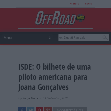
REGISTO
LOGIN
ISDE: O bilhete de uma
piloto americana para
Joana Gonçalves
By
Jorge Ró Jr
on 11 Setembro, 2021
0 COMENTÁRIOS