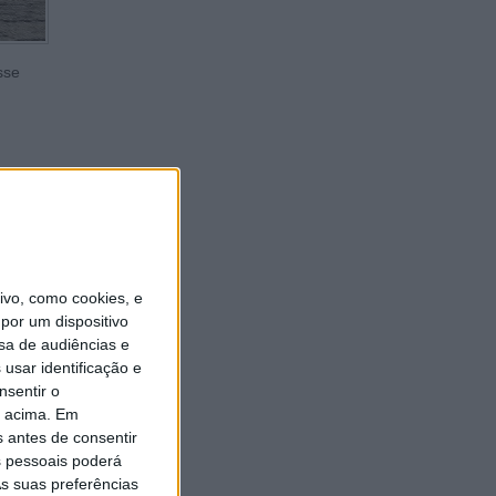
sse
peonato.
vo, como cookies, e
por um dispositivo
sa de audiências e
usar identificação e
nsentir o
o acima. Em
s antes de consentir
 pessoais poderá
s suas preferências