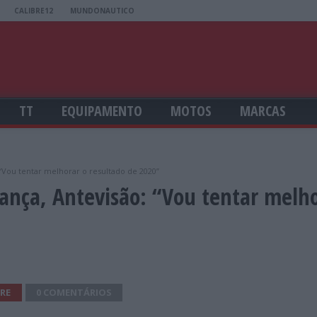
CALIBRE12
MUNDONAUTICO
TT
EQUIPAMENTO
MOTOS
MARCAS
“Vou tentar melhorar o resultado de 2020”
ança, Antevisão: “Vou tentar melh
RE
0 COMENTÁRIOS