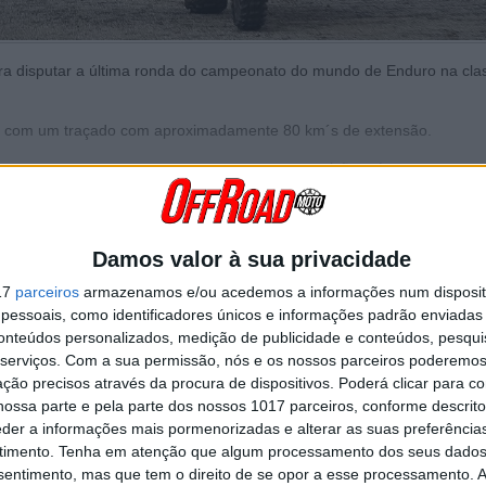
a disputar a última ronda do campeonato do mundo de Enduro na cla
rá com um traçado com aproximadamente 80 km´s de extensão.
a transmontana ocupa exatamente a mesma posição até agora no cam
Continuar a ler
Damos valor à sua privacidade
17
parceiros
armazenamos e/ou acedemos a informações num dispositi
na
Joana Gonçalves
Langeac
essoais, como identificadores únicos e informações padrão enviadas 
conteúdos personalizados, medição de publicidade e conteúdos, pesqui
serviços.
Com a sua permissão, nós e os nossos parceiros poderemos 
ção precisos através da procura de dispositivos. Poderá clicar para co
ossa parte e pela parte dos nossos 1017 parceiros, conforme descrit
eder a informações mais pormenorizadas e alterar as suas preferência
timento.
Tenha em atenção que algum processamento dos seus dados
nsentimento, mas que tem o direito de se opor a esse processamento. A