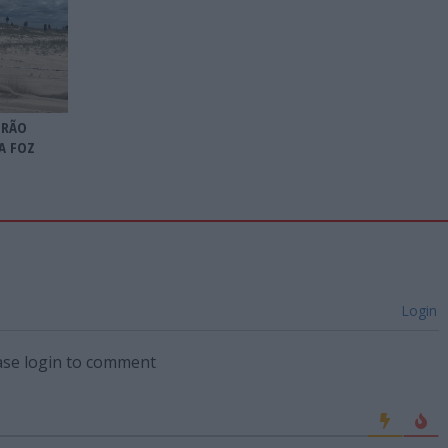
TRÃO
A FOZ
Login
ase login to comment