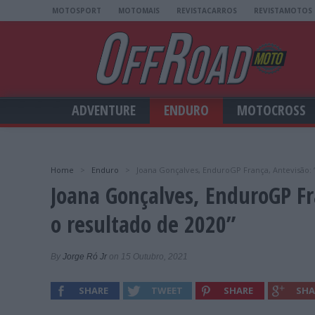
MOTOSPORT
MOTOMAIS
REVISTACARROS
REVISTAMOTOS
ADVENTURE
ENDURO
MOTOCROSS
Home
>
Enduro
>
Joana Gonçalves, EnduroGP França, Antevisão: 
Joana Gonçalves, EnduroGP Fr
o resultado de 2020”
By
Jorge Ró Jr
on 15 Outubro, 2021
SHARE
TWEET
SHARE
SHA