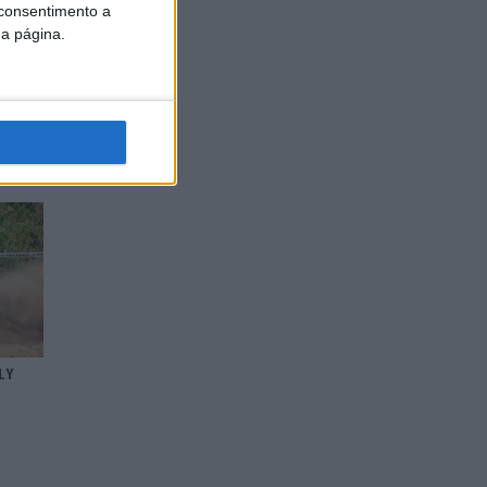
 consentimento a
da página.
 –
 SECAS
LY