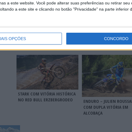
as a este website. Você pode alterar suas preferências ou retirar seu
tando a este site e clicando no botão "Privacidade" na parte inferior 
ENDUROGP, FAFE – ZACH
MUNDIAL ENDURO, FAFE
TE
PICHON ENCERRA COM VITÓRIA
DESAFIO EM CONDIÇÕES
EGRESSA
AIS OPÇÕES
CONCORDO
E POEIRENTAS
JUNIOR
STARK COM VITÓRIA HISTÓRICA
NO RED BULL ERZBERGRODEO
ENDURO – JULIEN ROUSSA
COM DUPLA VITÓRIA EM
ALCOBAÇA