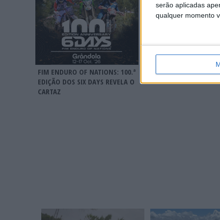
serão aplicadas apen
qualquer momento vol
MUNDIAL PAULO DUAR
ENDUROGP – ELGARI R
M
AO TOPO NO TSUBAKI 
FIM ENDURO OF NATIONS: 100.ª
ENDURO
EDIÇÃO DOS SIX DAYS REVELA O
CARTAZ