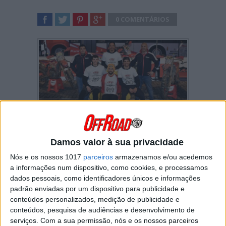
0 COMENTÁRIOS
SHARE
TWEET
SHARE
SHARE
Cabeceiras de Basto foi o palco da celebração
Damos valor à sua privacidade
de um ano que dificilmente poderia ter sido
melhor para a equipa da Beta Portugal.
Nós e os nossos 1017
parceiros
armazenamos e/ou acedemos
a informações num dispositivo, como cookies, e processamos
No total, a marca italiana conquistou
8 títulos
dados pessoais, como identificadores únicos e informações
individuais
e
4 coroas de construtores
,
padrão enviadas por um dispositivo para publicidade e
entre as quais as principais categorias do
conteúdos personalizados, medição de publicidade e
Enduro nacional.
conteúdos, pesquisa de audiências e desenvolvimento de
Os protagonistas desta temporada de ouro
serviços.
Com a sua permissão, nós e os nossos parceiros