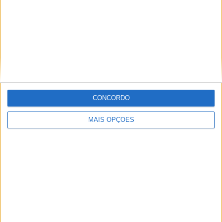
MUNDIAL ENDURO, FAFE – DESAFIO EM
CONDIÇÕES SECAS E POEIRENTAS
CONCORDO
MAIS OPÇÕES
STARK COM VITÓRIA HISTÓRICA NO RED