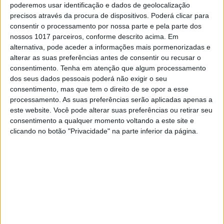
foram:
Diogo Ventura
(Elite Absoluto e Elite 1),
poderemos usar identificação e dados de geolocalização
Renato Silva
(Elite 2),
Gonçalo Sobrosa
precisos através da procura de dispositivos. Poderá clicar para
(Open Absoluto e Open 1),
Luís Cardoso
consentir o processamento por nossa parte e pela parte dos
(Verdes Absoluto e Verdes 2) e
Bernardo Vots
nossos 1017 parceiros, conforme descrito acima. Em
(Youth Cup).
alternativa, pode aceder a informações mais pormenorizadas e
alterar as suas preferências antes de consentir ou recusar o
consentimento.
Tenha em atenção que algum processamento
Continuar a ler
dos seus dados pessoais poderá não exigir o seu
consentimento, mas que tem o direito de se opor a esse
processamento. As suas preferências serão aplicadas apenas a
Beta Portugal
Diogo Ventura
este website. Você pode alterar suas preferências ou retirar seu
consentimento a qualquer momento voltando a este site e
Gonçalo Sobrosa
Luís Likas Cardoso
clicando no botão "Privacidade" na parte inferior da página.
Nuno Espinha
Renato Silva
RELACIONADOS