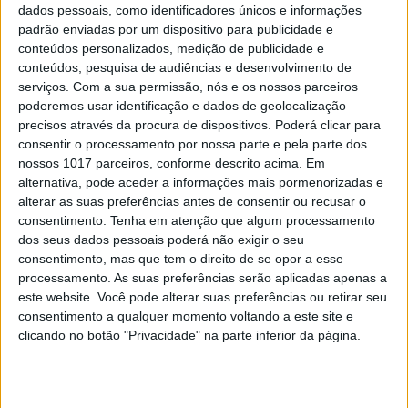
116 km, terminando à
dados pessoais, como identificadores únicos e informações
padrão enviadas por um dispositivo para publicidade e
frente de Manuel
conteúdos personalizados, medição de publicidade e
Lettenbichler e Wade
conteúdos, pesquisa de audiências e desenvolvimento de
serviços.
Com a sua permissão, nós e os nossos parceiros
Young.
“Dormir amanhã à
poderemos usar identificação e dados de geolocalização
precisos através da procura de dispositivos. Poderá clicar para
noite numa tenda vai ser
consentir o processamento por nossa parte e pela parte dos
interessante para um
nossos 1017 parceiros, conforme descrito acima. Em
alternativa, pode aceder a informações mais pormenorizadas e
velhote como eu, mas vou
alterar as suas preferências antes de consentir ou recusar o
continuar a lutar”
,
consentimento.
Tenha em atenção que algum processamento
dos seus dados pessoais poderá não exigir o seu
comentou o britânico de
consentimento, mas que tem o direito de se opor a esse
46 anos.
processamento. As suas preferências serão aplicadas apenas a
este website. Você pode alterar suas preferências ou retirar seu
A chuva que caiu durante a noite e o nevoeiro
consentimento a qualquer momento voltando a este site e
da manhã dificultaram a largada do Dia 1
clicando no botão "Privacidade" na parte inferior da página.
Offroad de 116 km para os pilotos da categoria
Gold. Embora a queda de temperatura tenha
sido bem-vinda, a chuva tornou algumas das
descidas cada vez mais escorregadias para