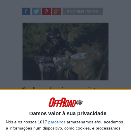
0 COMENTÁRIOS
SHARE
TWEET
SHARE
SHARE
Graham Jarvis conquistou
a vitória no Dia 1 do Red
Bull Romaniacs. O piloto
Damos valor à sua privacidade
da Husqvarna foi o mais
Nós e os nossos 1017
parceiros
armazenamos e/ou acedemos
rápido na dura tirada de
a informações num dispositivo, como cookies, e processamos