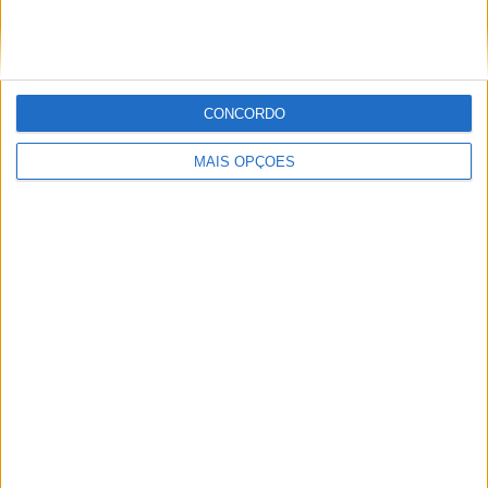
CONCORDO
MUNDIAL PAULO DUARTE ENDUROGP –
MAIS OPÇÕES
ELGARI REGRESSA AO TOPO NO TSUBAKI
JUNIOR ENDURO
ENDUROGP, FAFE – ZACH PICHON ENCERRA
COM VITÓRIA