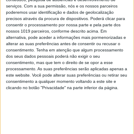
da especialidade, Fernando Ferreira, a liderar
serviços.
Com a sua permissão, nós e os nossos parceiros
a equipa organizadora que desenhou uma
poderemos usar identificação e dados de geolocalização
pista com cerca de 400 metros de perímetro e
precisos através da procura de dispositivos. Poderá clicar para
uma largura a ronda os 5 metros. As
consentir o processamento por nossa parte e pela parte dos
verificações técnicas e administrativas
nossos 1019 parceiros, conforme descrito acima. Em
realizam-se entre as 13 e as 17 horas e a
alternativa, pode aceder a informações mais pormenorizadas e
partir das 18 horas começam os treinos
alterar as suas preferências antes de consentir ou recusar o
cronometrados, com as corridas a terminarem
consentimento.
Tenha em atenção que algum processamento
ás 24 horas.
dos seus dados pessoais poderá não exigir o seu
consentimento, mas que tem o direito de se opor a esse
Diogo Vieira lidera na categoria rainha,
processamento. As suas preferências serão aplicadas apenas a
Prestige, com 14 pontos de vantagem sobre
este website. Você pode alterar suas preferências ou retirar seu
Luís Oliveira, eles que juntamente com
consentimento a qualquer momento voltando a este site e
Gonçalo Reis são os pilotos que já venceram
mangas ao longo do ano. Na classe Open a
clicando no botão "Privacidade" na parte inferior da página.
liderança está nas mãos de Diogo Parente,
com uma vantagem de 15 pontos sobre
Manuel Moura.
Continuar a ler