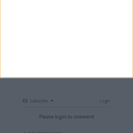
ENDURO – MÁRIO PATRÃO VENCE NA
FIGUEIRA DA FOZ
Subscribe
Login
Please login to comment