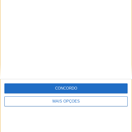
ENDUROGP, FAFE – ZACH PICHON ENCERRA
COM VITÓRIA
CONCORDO
MAIS OPÇÕES
MUNDIAL ENDURO, FAFE – DESAFIO EM
CONDIÇÕES SECAS E POEIRENTAS