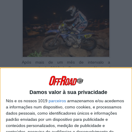
Após mais de um mês de intervalo a
temporada de 2018 do Campeonato Nacional
de Enduro está de volta à acção para realizar
a sua quinta e última prova da temporada. A
localidade minhota de Vila Boa de Quires
recebe o derradeiro duelo do ano na noite do
Damos valor à sua privacidade
próximo sábado, aquele que vai decidir os
Nós e os nossos 1019
parceiros
armazenamos e/ou acedemos
títulos em ambas as categorias.
a informações num dispositivo, como cookies, e processamos
dados pessoais, como identificadores únicos e informações
Depois de Castanheira de Pêra, Fafe e Mação
padrão enviadas por um dispositivo para publicidade e
o campeonato chega assim ao seu final numa
organização a cargo da Poderosa Fração
conteúdos personalizados, medição de publicidade e
Associação Cultural e com o primeiro campeão
conteúdos, pesquisa de audiências e desenvolvimento de