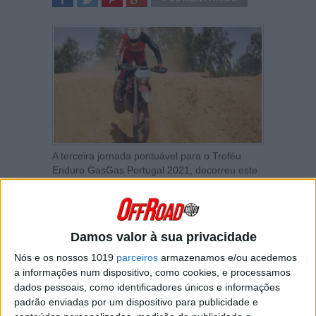
SHARE
TWEET
SHARE
SHARE
A terceira jornada pontuável para o Troféu
Enduro GasGas Portugal 2021, decorreu este
fim-de-semana na cidade de Águeda. Em terra
com larga tradição na modalidade, o clube
organizador – ACTIB, não deixou os créditos
por mãos alheias e brindou os participantes
Damos valor à sua privacidade
com um verdadeiro enduro à moda antiga.
Nós e os nossos 1019
parceiros
armazenamos e/ou acedemos
No que tocou a especiais, destaque para a
a informações num dispositivo, como cookies, e processamos
Extreme-Test que se situava numa pequena
dados pessoais, como identificadores únicos e informações
aldeia, com passagem pelo leito de um
padrão enviadas por um dispositivo para publicidade e
pequeno curso de água, fazendo a delícia de