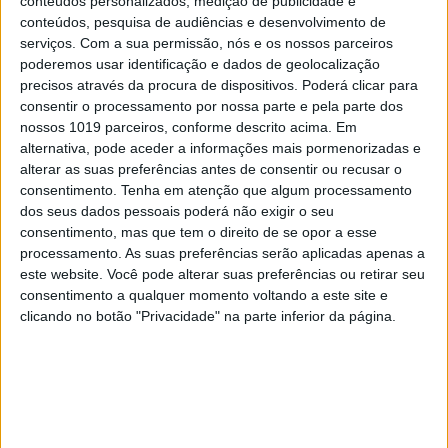
conteúdos personalizados, medição de publicidade e
todo o público presente. Também a Cross-Test
conteúdos, pesquisa de audiências e desenvolvimento de
foi um chamariz para muitos dos pilotos
serviços.
Com a sua permissão, nós e os nossos parceiros
presentes, que conseguiram desta forma
poderemos usar identificação e dados de geolocalização
“voar” no Crossódromo Internacional de
precisos através da procura de dispositivos. Poderá clicar para
Águeda – esta viria a ser a única especial
consentir o processamento por nossa parte e pela parte dos
pontuável para o troféu.
nossos 1019 parceiros, conforme descrito acima. Em
alternativa, pode aceder a informações mais pormenorizadas e
Com a vitória na segunda passagem pela
especial e o segundo lugar conquistado na
alterar as suas preferências antes de consentir ou recusar o
volta de abertura, Marcelo Bandeira da equipa
consentimento.
Tenha em atenção que algum processamento
MCWork venceu em Águeda. Depois da
dos seus dados pessoais poderá não exigir o seu
conquista do lugar mais alto do pódio em Góis,
consentimento, mas que tem o direito de se opor a esse
o piloto beirão voltou a visar em Águeda
processamento. As suas preferências serão aplicadas apenas a
assumindo desta forma a liderança do troféu.
este website. Você pode alterar suas preferências ou retirar seu
consentimento a qualquer momento voltando a este site e
No final, Bandeira comentou:
“A prova
clicando no botão "Privacidade" na parte inferior da página.
acabou por correr bem, apesar de a cross-
test não ser ao meu jeito devido aos saltos.
Estou bastante feliz com esta vitória, pois
assumo a liderança da competição. A
próxima jornada vai ser complicada devido
a um compromisso familiar, mas espero
alinhar e continuar a vencer”.