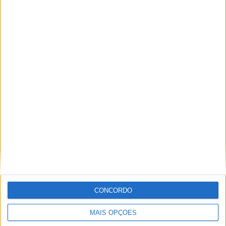
ENDUROGP, FAFE – ZACH PICHON ENCERRA
COM VITÓRIA
CONCORDO
MAIS OPÇÕES