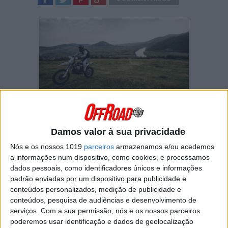
SHARE
TWEET
SHARE
SHARE
O prólogo da edição de 2021 do Red Bull
Romaniacs disputou-se esta terça-feira. Fique
Damos valor à sua privacidade
com o vídeo resumo!
Nós e os nossos 1019
parceiros
armazenamos e/ou acedemos
https://youtu.be/nOs4J88GL3A
a informações num dispositivo, como cookies, e processamos
(Foto: Future7Media)
dados pessoais, como identificadores únicos e informações
padrão enviadas por um dispositivo para publicidade e
Continuar a ler
conteúdos personalizados, medição de publicidade e
conteúdos, pesquisa de audiências e desenvolvimento de
serviços.
Com a sua permissão, nós e os nossos parceiros
poderemos usar identificação e dados de geolocalização