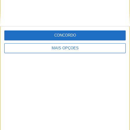
MUNDIAL ENDURO, FAFE – DESAFIO EM
CONDIÇÕES SECAS E POEIRENTAS
CONCORDO
MAIS OPÇÕES
STARK COM VITÓRIA HISTÓRICA NO RED
BULL ERZBERGRODEO