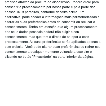
2021
Alfredo Gomez
Graham Jarvis
precisos através da procura de dispositivos. Poderá clicar para
consentir o processamento por nossa parte e pela parte dos
Manuel Lettenbichler
Prólogo
nossos 1019 parceiros, conforme descrito acima. Em
Red Bull Romaniacs
Resumo
alternativa, pode aceder a informações mais pormenorizadas e
alterar as suas preferências antes de consentir ou recusar o
Teodor Kabakchiev
video
consentimento.
Tenha em atenção que algum processamento
Wade Young
dos seus dados pessoais poderá não exigir o seu
consentimento, mas que tem o direito de se opor a esse
processamento. As suas preferências serão aplicadas apenas a
este website. Você pode alterar suas preferências ou retirar seu
RELACIONADOS
consentimento a qualquer momento voltando a este site e
clicando no botão "Privacidade" na parte inferior da página.