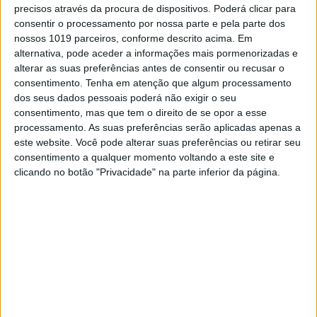
conseguiu assim a pontuação máxima.
precisos através da procura de dispositivos. Poderá clicar para
consentir o processamento por nossa parte e pela parte dos
O japonês subiu ao degrau intermédio do
nossos 1019 parceiros, conforme descrito acima. Em
pódio no fim do dia à frente de
Cooper que
alternativa, pode aceder a informações mais pormenorizadas e
assim perdeu o posto de comando
na
alterar as suas preferências antes de consentir ou recusar o
classificação provisória – os dois estão agora
consentimento.
Tenha em atenção que algum processamento
separados por 11 pontos
quando estão por
dos seus dados pessoais poderá não exigir o seu
disputar apenas duas rondas!
consentimento, mas que tem o direito de se opor a esse
processamento. As suas preferências serão aplicadas apenas a
Continuar a ler
este website. Você pode alterar suas preferências ou retirar seu
consentimento a qualquer momento voltando a este site e
clicando no botão "Privacidade" na parte inferior da página.
AMA Motocross
AMA Motocross 2021
AMA MX 250
Auatin Forkner
Jeremy Martin
Jo Shimoda
Justin Cooper