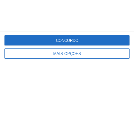
MXGP – KAWASAKI E ROMAIN FEBVRE
SEPARAM-SE
CONCORDO
MAIS OPÇÕES
AMA PRO MOTOCROSS: HUNTER
LAWRENCE DOMINA E RECUPERA A
LIDERANÇA DO CAMPEONATO