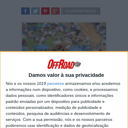
0 COMENTÁRIOS
SHARE
TWEET
SHARE
SHARE
Damos valor à sua privacidade
Autor de uma “dobradinha” no Ironman
National em Crawfordsville,
Jett Lawrence
Nós e os nossos 1019
parceiros
armazenamos e/ou acedemos
(1.º/1.º) fez uma importante “jogada” no
a informações num dispositivo, como cookies, e processamos
campeonato
AMA Motocross 250
.
dados pessoais, como identificadores únicos e informações
padrão enviadas por um dispositivo para publicidade e
O australiano “estudou”
Justin Cooper
conteúdos personalizados, medição de publicidade e
(4.º/4.º) nas voltas iniciais da primeira manga
até conseguir a ultrapassagem ao líder do
conteúdos, pesquisa de audiências e desenvolvimento de
campeonato. Na segunda corrida, aplicou a
serviços.
Com a sua permissão, nós e os nossos parceiros
mesma “estratégia” a
Jo Shimoda
(2.º/3.º) e
poderemos usar identificação e dados de geolocalização