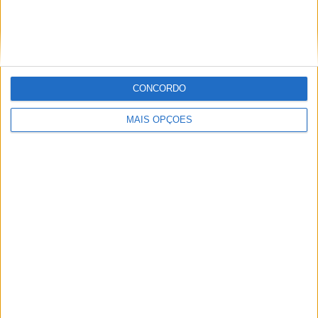
SEPARAM-SE
CONCORDO
MAIS OPÇÕES
AMA PRO MOTOCROSS: HUNTER
LAWRENCE DOMINA E RECUPERA A
LIDERANÇA DO CAMPEONATO