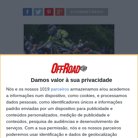
0 COMENTÁRIOS
SHARE
TWEET
SHARE
SHARE
Damos valor à sua privacidade
Jeremy Martin
(3.º/1.º) tornou-se o primeiro
piloto a conseguir vencer mais do que uma
Nós e os nossos 1019
parceiros
armazenamos e/ou acedemos
prova nesta temporada do AMA Motocross
a informações num dispositivo, como cookies, e processamos
250.
dados pessoais, como identificadores únicos e informações
padrão enviadas por um dispositivo para publicidade e
O piloto da Yamaha
está fora da luta pelo
conteúdos personalizados, medição de publicidade e
título
– por ter falhado uma ronda devido a
conteúdos, pesquisa de audiências e desenvolvimento de
lesão – mas isso tem servido de motivação
serviços.
Com a sua permissão, nós e os nossos parceiros
para conquistar o maior número de vitórias
poderemos usar identificação e dados de geolocalização
possível nesta segunda metade da época.