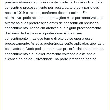
precisos através da procura de dispositivos. Poderá clicar para
Justin Cooper
(1.º/8.º) dividiu aos triunfos nas
consentir o processamento por nossa parte e pela parte dos
mangas em Washougal com Martin mas um
nossos 1019 parceiros, conforme descrito acima. Em
azar a duas voltas do fim na segunda
alternativa, pode aceder a informações mais pormenorizadas e
corrida
relegou o líder do campeonato para o
alterar as suas preferências antes de consentir ou recusar o
degrau mais baixo do pódio na classificação
consentimento.
Tenha em atenção que algum processamento
geral.
dos seus dados pessoais poderá não exigir o seu
consentimento, mas que tem o direito de se opor a esse
Continuar a ler
processamento. As suas preferências serão aplicadas apenas a
este website. Você pode alterar suas preferências ou retirar seu
consentimento a qualquer momento voltando a este site e
clicando no botão "Privacidade" na parte inferior da página.
AMA Motocross 2021
AMA MX 250
Hunter Lawrence
Jeremy Martin
Jett Lawrence
Justin Cooper
RJ Hampshire
Washougal
RELACIONADOS