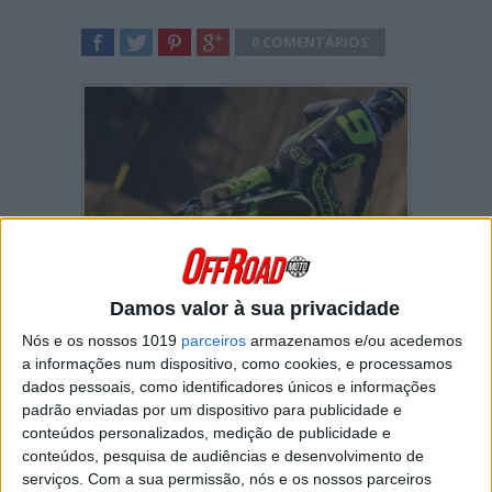
0 COMENTÁRIOS
SHARE
TWEET
SHARE
SHARE
Damos valor à sua privacidade
O “rookie” da Kawasaki teve duas prestações
irrepreensíveis em Millville e, além de ter
Nós e os nossos 1019
parceiros
armazenamos e/ou acedemos
conquistado a segunda vitória consecutiva,
a informações num dispositivo, como cookies, e processamos
conquistou a sua primeira “dobradinha” de
dados pessoais, como identificadores únicos e informações
sempre.
padrão enviadas por um dispositivo para publicidade e
conteúdos personalizados, medição de publicidade e
A estratégia de
Adam Cianciarulo
(1.º/1.º) foi
conteúdos, pesquisa de audiências e desenvolvimento de
muito simples: fazer o “holeshot”, fugir da
serviços.
Com a sua permissão, nós e os nossos parceiros
“confusão” do pelotão e gerir a corrida a partir