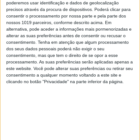
poderemos usar identificação e dados de geolocalização
da frente. Se bem pensou, melhor o fez! O
precisos através da procura de dispositivos. Poderá clicar para
piloto da Kawasaki liderou todas as voltas das
consentir o processamento por nossa parte e pela parte dos
duas mangas da classe 450.
nossos 1019 parceiros, conforme descrito acima. Em
Blake Baggett
(2.º/2.º) está finalmente a
alternativa, pode aceder a informações mais pormenorizadas e
conseguir resultados condizentes com o seu
alterar as suas preferências antes de consentir ou recusar o
potencial. O piloto da KTM foi o único a
consentimento.
Tenha em atenção que algum processamento
conseguir fazer frente a Cianciarulo na fase
dos seus dados pessoais poderá não exigir o seu
final de ambas as corridas mas BB4 falhou o
consentimento, mas que tem o direito de se opor a esse
objetivo por margens próximas dos 2
processamento. As suas preferências serão aplicadas apenas a
segundos.
este website. Você pode alterar suas preferências ou retirar seu
consentimento a qualquer momento voltando a este site e
clicando no botão "Privacidade" na parte inferior da página.
Continuar a ler
Adam Cianciarulo
AMA Motocross
AMA Motocross 2020
AMA MX 450
Blake Baggett
Chase Sexton
Eli Tomac
Justin Barcia