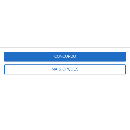
MXGP – KAWASAKI E ROMAIN FEBVRE
SEPARAM-SE
CONCORDO
MAIS OPÇÕES
AMA PRO MOTOCROSS: HUNTER