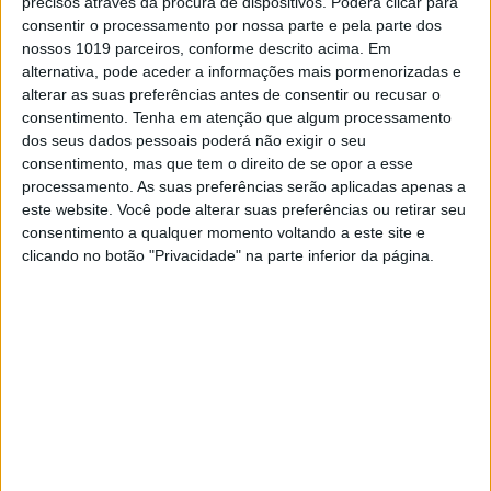
precisos através da procura de dispositivos. Poderá clicar para
consentir o processamento por nossa parte e pela parte dos
O líder do campeonato,
Ken Roczen
, teve um
nossos 1019 parceiros, conforme descrito acima. Em
péssimo arranque e
começou a corrida
apenas na 11.ª posição
. Uma péssima notícia
alternativa, pode aceder a informações mais pormenorizadas e
para o alemão…
alterar as suas preferências antes de consentir ou recusar o
consentimento.
Tenha em atenção que algum processamento
dos seus dados pessoais poderá não exigir o seu
Continuar a ler
consentimento, mas que tem o direito de se opor a esse
processamento. As suas preferências serão aplicadas apenas a
este website. Você pode alterar suas preferências ou retirar seu
consentimento a qualquer momento voltando a este site e
Aaron Plessinger
AMA Supercross
clicando no botão "Privacidade" na parte inferior da página.
AMA Supercross 2021
AMA SX 450
Arlington 1
Cooper Webb
Eli Tomac
Jason Anderson
Ken Roczen
RELACIONADOS