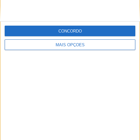
CONCORDO
MAIS OPÇÕES
AMA PRO MOTOCROSS: HUNTER
LAWRENCE DOMINA E RECUPERA A
LIDERANÇA DO CAMPEONATO