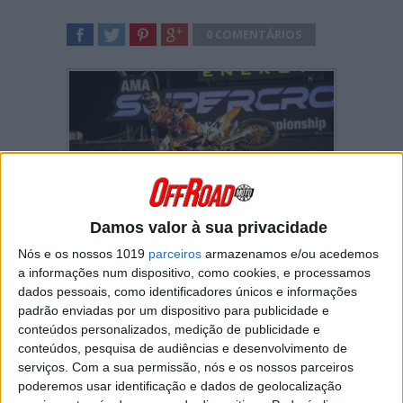
0 COMENTÁRIOS
SHARE
TWEET
SHARE
SHARE
Damos valor à sua privacidade
A décima ronda do campeonato AMA
Nós e os nossos 1019
parceiros
armazenamos e/ou acedemos
Supercross 450 decorreu este sábado em
Arlington naquela que foi a primeira de três
a informações num dispositivo, como cookies, e processamos
etapas no espaço de uma semana nesta
dados pessoais, como identificadores únicos e informações
cidade do Texas.
padrão enviadas por um dispositivo para publicidade e
conteúdos personalizados, medição de publicidade e
Dean Wilson
foi o autor do “
holeshot
” mas
conteúdos, pesquisa de audiências e desenvolvimento de
logo na segunda curva
Cooper Webb
assumiu
serviços.
Com a sua permissão, nós e os nossos parceiros
a liderança da corrida com uma agressiva
poderemos usar identificação e dados de geolocalização
ultrapassem ao escocês.