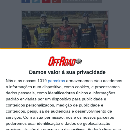
SHARE
TWEET
SHARE
SHARE
Jeremy McGrath
foi o grande vencedor do
MotoCar Fite Klub
, uma prova de automóveis
Damos valor à sua privacidade
através da qual foram angariados fundos para
Nós e os nossos 1019
parceiros
armazenamos e/ou acedemos
a fundação “Road 2 Recovery”.
a informações num dispositivo, como cookies, e processamos
Ao volante de “stock cars” todos idênticos
dados pessoais, como identificadores únicos e informações
estiveram várias estrelas do
AMA Supercross
padrão enviadas por um dispositivo para publicidade e
que se degladiaram ao longo da noite desta
conteúdos personalizados, medição de publicidade e
quinta-feira com uma
série de duelos
e uma
conteúdos, pesquisa de audiências e desenvolvimento de
corrida final
.
serviços.
Com a sua permissão, nós e os nossos parceiros
poderemos usar identificação e dados de geolocalização
Brian Deegan
saiu-se melhor nos duelos mas
precisos através da procura de dispositivos. Poderá clicar para