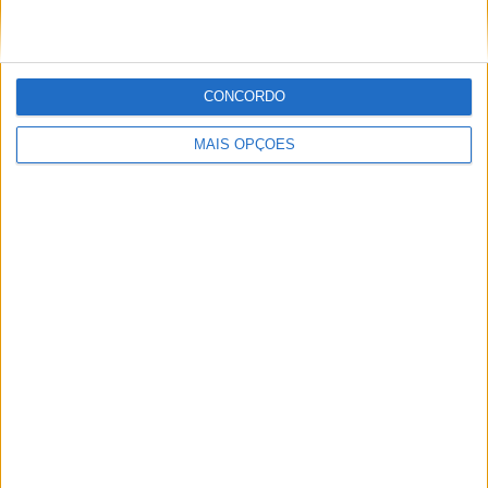
CONCORDO
MAIS OPÇÕES
AMA PRO MOTOCROSS: HUNTER
LAWRENCE DOMINA E RECUPERA A
LIDERANÇA DO CAMPEONATO