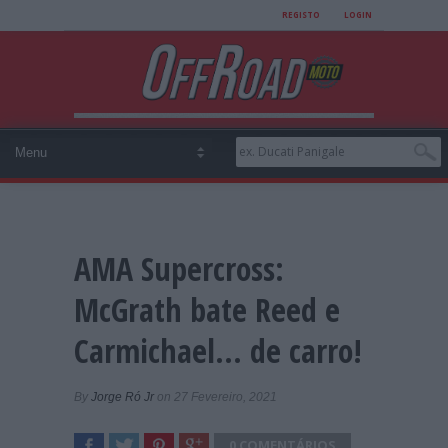
REGISTO
LOGIN
AMA Supercross:
McGrath bate Reed e
Carmichael… de carro!
By
Jorge Ró Jr
on 27 Fevereiro, 2021
0 COMENTÁRIOS