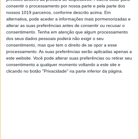
na Final foi
Jeremy McGrath que não deu
consentir o processamento por nossa parte e pela parte dos
hipótese à concorrência
apesar da forte
nossos 1019 parceiros, conforme descrito acima. Em
oposição de
Chad Reed
até ao cair da
alternativa, pode aceder a informações mais pormenorizadas e
bandeira de xadrez.
alterar as suas preferências antes de consentir ou recusar o
consentimento.
Tenha em atenção que algum processamento
Continuar a ler
dos seus dados pessoais poderá não exigir o seu
consentimento, mas que tem o direito de se opor a esse
processamento. As suas preferências serão aplicadas apenas a
este website. Você pode alterar suas preferências ou retirar seu
Brian Deegan
Chad Reed
consentimento a qualquer momento voltando a este site e
clicando no botão "Privacidade" na parte inferior da página.
Jeremy McGrath
Justin Brayton
Motocar FITE Klub
Ricky Carmichael
Ryan Dungey
Stock Cars
RELACIONADOS