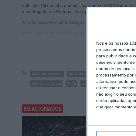
Salt Lake City recebe a penúltima ronda do AMA Supercross
à madrugada em Portugal, mais precisamente entre 00.00h 
A transmissão tem uma duração prevista de três horas e a fo
https://www.supercrosslive.tv/us
Nós e os nossos 10
processamos dados p
para publicidade e 
desenvolvimento de 
dados de geolocaliza
AMA Supercross
AMA Supercross 2020
AMA SX 250
processamento por n
alternativa, pode ac
Salt Lake City 6
SLC6
supercrosslive.tv
ou recusar o consen
não exigir o seu co
serão aplicadas apen
RELACIONADOS
qualquer momento vol
MXGP: HERLINGS IMPA
NA AREIA DE LOMMEL; 
RECORDE E LIDERANÇA