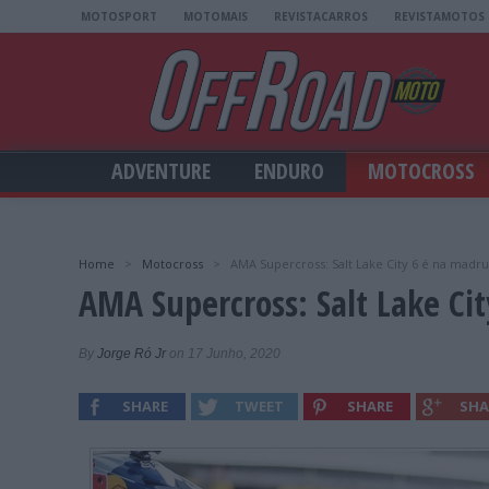
MOTOSPORT
MOTOMAIS
REVISTACARROS
REVISTAMOTOS
ADVENTURE
ENDURO
MOTOCROSS
Home
>
Motocross
>
AMA Supercross: Salt Lake City 6 é na madru
AMA Supercross: Salt Lake Ci
By
Jorge Ró Jr
on 17 Junho, 2020
SHARE
TWEET
SHARE
SHA