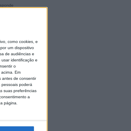
esponde
.
vo, como cookies, e
por um dispositivo
sa de audiências e
usar identificação e
nsentir o
City
o acima. Em
s antes de consentir
 pessoais poderá
s suas preferências
 consentimento a
da página.