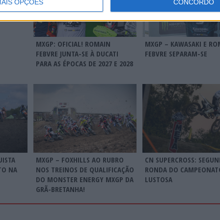
AIS OPÇÕES
CONCORDO
MXGP: OFICIAL! ROMAIN
MXGP – KAWASAKI E RO
FEBVRE JUNTA-SE À DUCATI
FEBVRE SEPARAM-SE
PARA AS ÉPOCAS DE 2027 E 2028
CN SUPERCROSS: SEGUN
UISTA
MXGP – FOXHILLS AO RUBRO
RONDA DO CAMPEONAT
TO NA
NOS TREINOS DE QUALIFICAÇÃO
LUSTOSA
DO MONSTER ENERGY MXGP DA
GRÃ-BRETANHA!