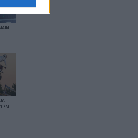
MAIN
DA
O EM