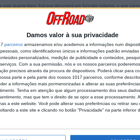
 esta quarta-feira. A prova decorrerá em formato noturno, o que corr
e as 03.00h de quinta-feira.
rma de assistir em direto à transmissão oficial é acedendo a este link
Damos valor à sua privacidade
17
parceiros
armazenamos e/ou acedemos a informações num dispositi
Continuar a ler
essoais, como identificadores únicos e informações padrão enviadas 
conteúdos personalizados, medição de publicidade e conteúdos, pesqui
serviços.
Com a sua permissão, nós e os nossos parceiros poderemos 
ção precisos através da procura de dispositivos. Poderá clicar para co
 Costa Este
AMA SX 450
Quarta-feira
Quinta-feira
Salt Lake 
ossa parte e pela parte dos nossos 1017 parceiros, conforme descrit
eder a informações mais pormenorizadas e alterar as suas preferência
timento.
Tenha em atenção que algum processamento dos seus dados
nsentimento, mas que tem o direito de se opor a esse processamento. A
as a este website. Você pode alterar suas preferências ou retirar seu
tando a este site e clicando no botão "Privacidade" na parte inferior 
RÁVEL
VITÓRIA