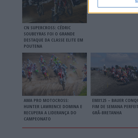
REFORÇADA
M
CN SUPERCROSS: CÉDRIC
SOUBEYRAS FOI O GRANDE
DESTAQUE DA CLASSE ELITE EM
POUTENA
AMA PRO MOTOCROSS:
EMX125 – BAUER CONQ
HUNTER LAWRENCE DOMINA E
FIM DE SEMANA PERFEI
RECUPERA A LIDERANÇA DO
GRÃ-BRETANHA
CAMPEONATO