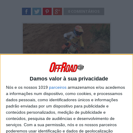
0 COMENTÁRIOS
SHARE
TWEET
SHARE
SHARE
Em conjunto com a quinta etapa do Nacional
Damos valor à sua privacidade
de Motocross, teve lugar em
Águeda
a
Nós e os nossos 1019
parceiros
armazenamos e/ou acedemos
terceira ronda do campeonato de
MX65
.
a informações num dispositivo, como cookies, e processamos
dados pessoais, como identificadores únicos e informações
Bernardo Pinto
(1.º/1.º) venceu as duas
mangas com uma margem confortável. Se na
padrão enviadas por um dispositivo para publicidade e
primeira realizou o “holeshot”, na segunda não
conteúdos personalizados, medição de publicidade e
o conseguiu mas, ainda na volta inicial,
conteúdos, pesquisa de audiências e desenvolvimento de
assumiu a posição de líder que jamais
serviços.
Com a sua permissão, nós e os nossos parceiros
perderia.
poderemos usar identificação e dados de geolocalização