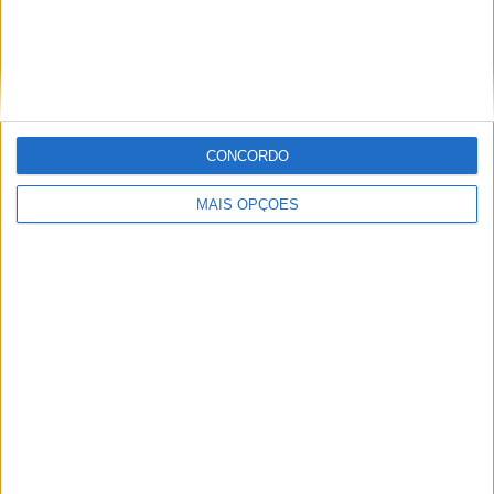
MXGP – KAWASAKI E ROMAIN FEBVRE
SEPARAM-SE
CONCORDO
MAIS OPÇÕES
AMA PRO MOTOCROSS: HUNTER
LAWRENCE DOMINA E RECUPERA A
LIDERANÇA DO CAMPEONATO