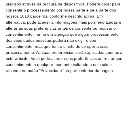
precisos através da procura de dispositivos. Poderá clicar para
Com apenas 4 pontos de avanço à chegada a
consentir o processamento por nossa parte e pela parte dos
esta prova sobre o seu irmão,
Duarte Pinto
nossos 1019 parceiros, conforme descrito acima. Em
(6.º/6.º), Bernardo fez uma excelente operação
alternativa, pode aceder a informações mais pormenorizadas e
em termos de campeonato pois saiu de
alterar as suas preferências antes de consentir ou recusar o
Águeda com
24 pontos de vantagem na
consentimento.
Tenha em atenção que algum processamento
classificação provisória.
dos seus dados pessoais poderá não exigir o seu
consentimento, mas que tem o direito de se opor a esse
Continuar a ler
processamento. As suas preferências serão aplicadas apenas a
este website. Você pode alterar suas preferências ou retirar seu
consentimento a qualquer momento voltando a este site e
clicando no botão "Privacidade" na parte inferior da página.
Águeda
Bernardo Pinto
Campeonato Nacional Motocross
CNMX
CNMX 2021
Duarte Pinto
Guilherme Alves
Guilherme Gomes
Leonardo Gaio
Miguel Caridade