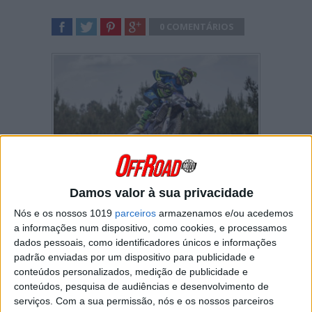
0 COMENTÁRIOS
SHARE
TWEET
SHARE
SHARE
André Sérgio
dominou toda a corrida de
Damos valor à sua privacidade
MX1/MX2 em Moçarria, alcançando assim a
sua primeira vitória de sempre na cilindrada
Nós e os nossos 1019
parceiros
armazenamos e/ou acedemos
maior do campeonato nacional de Motocross.
a informações num dispositivo, como cookies, e processamos
dados pessoais, como identificadores únicos e informações
Luís Outeiro
pressionou o piloto de Yamaha
padrão enviadas por um dispositivo para publicidade e
desde os momentos iniciais mas Sérgio não
conteúdos personalizados, medição de publicidade e
cedeu à pressão e venceu com 6 segundos de
conteúdos, pesquisa de audiências e desenvolvimento de
vantagem sobre o jovem de Alqueidão.
serviços.
Com a sua permissão, nós e os nossos parceiros