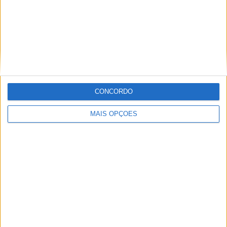
MXGP – KAWASAKI E ROMAIN FEBVRE
SEPARAM-SE
CONCORDO
MAIS OPÇÕES
AMA PRO MOTOCROSS: HUNTER
LAWRENCE DOMINA E RECUPERA A
LIDERANÇA DO CAMPEONATO