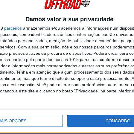
Damos valor à sua privacidade
19
parceiros
armazenamos e/ou acedemos a informações num dispositi
 Nacional de Supercross. O arranque está marcado para o próximo sá
essoais, como identificadores únicos e informações padrão enviadas 
conteúdos personalizados, medição de publicidade e conteúdos, pesqui
serviços.
Com a sua permissão, nós e os nossos parceiros poderemos 
 abertura do Campeonato Nacional de Supercross, marcando o início
ção precisos através da procura de dispositivos. Poderá clicar para co
s à noite em cinco rondas a disputar entre julho e agosto.
ossa parte e pela parte dos nossos 1019 parceiros, conforme descrit
eder a informações mais pormenorizadas e alterar as suas preferência
 à estrutura do campeonato na época passada dizem respeito à saída d
timento.
Tenha em atenção que algum processamento dos seus dados
 cilindradas, agora com duas finais para a competição principal – SX
nsentimento, mas que tem o direito de se opor a esse processamento. A
as a este website. Você pode alterar suas preferências ou retirar seu
tando a este site e clicando no botão "Privacidade" na parte inferior 
Continuar a ler
AIS OPÇÕES
CONCORDO