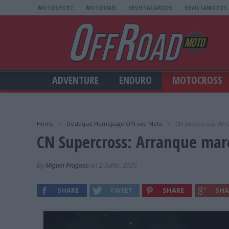
MOTOSPORT
MOTOMAIS
REVISTACARROS
REVISTAMOTOS
ADVENTURE
ENDURO
MOTOCROSS
Home
>
Destaque Homepage Offroad Moto
>
CN Supercross: Ar
CN Supercross: Arranque mar
By
Miguel Fragoso
on 2 Julho, 2026
SHARE
TWEET
SHARE
SHA