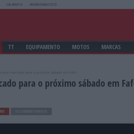
CALIBRE12
MUNDONAUTICO
TT
EQUIPAMENTO
MOTOS
MARCAS
ranque marcado para o próximo sábado em Fafe
cado para o próximo sábado em Faf
RE
0 COMENTÁRIOS