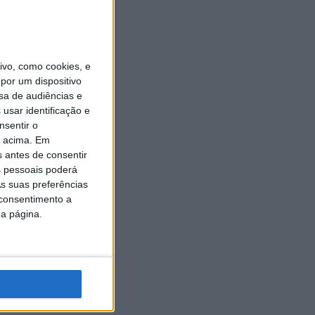
vo, como cookies, e
bado, 4
por um dispositivo
sa de audiências e
usar identificação e
 da mais
nsentir o
o acima. Em
s antes de consentir
e cena
 pessoais poderá
 Elite –
s suas preferências
 consentimento a
da página.