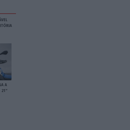
ÁVEL
ITÓRIA
GA A
 21″