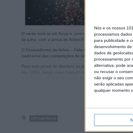
Nós e os nossos 10
O verão está aí em força e, com ele, chega o Campeonato
processamos dados p
de julho, com a prova de Arões-Fafe.
para publicidade e 
desenvolvimento de 
O Crossódromo de Arões – Fafe tem este ano as honras de
dados de geolocaliza
tradicional das competições de verão e animando os sábado
processamento por n
alternativa, pode ac
Para esta prova de abertura as principais diferenças face
ou recusar o consen
das SX50, dando mais margem de manobra para as restantes
não exigir o seu co
e o regresso do bem-sucedido formato ‘face to face’.
serão aplicadas apen
qualquer momento vol
Offroad Moto
M