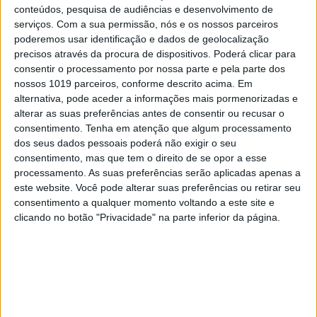
11.º nos treinos livres Grupo A
conteúdos, pesquisa de audiências e desenvolvimento de
10.º nos treinos cronometrados Grupo A
serviços.
Com a sua permissão, nós e os nossos parceiros
10.º na primeira manga
poderemos usar identificação e dados de geolocalização
10.º na segunda manga
precisos através da procura de dispositivos. Poderá clicar para
12.º nos treinos livres Grupo A
consentir o processamento por nossa parte e pela parte dos
9.º nos treinos cronometrados Grupo A
nossos 1019 parceiros, conforme descrito acima. Em
16.º na primeira manga
alternativa, pode aceder a informações mais pormenorizadas e
18.º nos treinos livres Grupo A
alterar as suas preferências antes de consentir ou recusar o
14.º nos treinos cronometrados Grupo A
consentimento.
Tenha em atenção que algum processamento
18.º na primeira manga
dos seus dados pessoais poderá não exigir o seu
15.º na segunda manga
consentimento, mas que tem o direito de se opor a esse
14.º nos treinos livres Grupo B
processamento. As suas preferências serão aplicadas apenas a
12.º nos treinos cronometrados Grupo B
39.º na primeira manga
este website. Você pode alterar suas preferências ou retirar seu
30.º na segunda manga
consentimento a qualquer momento voltando a este site e
12.º nos treinos livres Grupo A
clicando no botão "Privacidade" na parte inferior da página.
18.º nos treinos cronometrados Grupo A
34.º na primeira manga
35.º na segunda manga
23.º nos treinos livres Grupo A
23.º nos treinos cronometrados Grupo A
2.º na corrida B
34.º nos treinos livres Grupo B