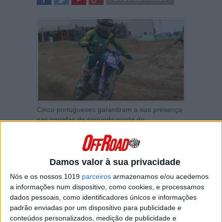
SHARE
TWEET
SHARE
SHARE
Cinco portugueses garantiram a sua presença
nas corridas da segunda ronda do
campeonato de Espanha de Motocross nas
classes 65 e 85.
O Solposto MX Park em Totana, na região de
Damos valor à sua privacidade
Múrcia, recebeu esta prova numa altura em
que ainda não arrancaram os campeonatos
Nós e os nossos 1019
parceiros
armazenamos e/ou acedemos
em Portugal destas categorias.
a informações num dispositivo, como cookies, e processamos
dados pessoais, como identificadores únicos e informações
MX65
padrão enviadas por um dispositivo para publicidade e
conteúdos personalizados, medição de publicidade e