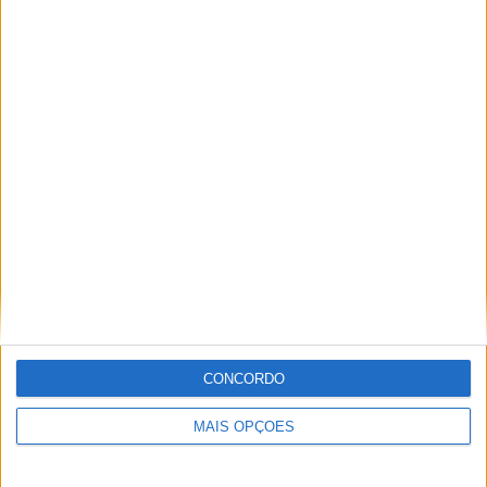
MXGP: OFICIAL! ROMAIN FEBVRE JUNTA-SE
À DUCATI PARA AS ÉPOCAS DE 2027 E 2028
CONCORDO
MAIS OPÇÕES
MXGP – KAWASAKI E ROMAIN FEBVRE