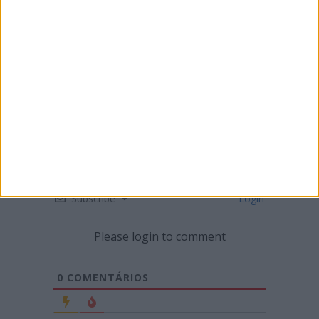
AMA PRO MOTOCROSS: QUEDA CRUEL DE
HUNTER ENTREGA VITÓRIA E LIDERANÇA
DO CAMPEONATO A JETT LAWRENCE
Subscribe
Login
Please login to comment
0
COMENTÁRIOS