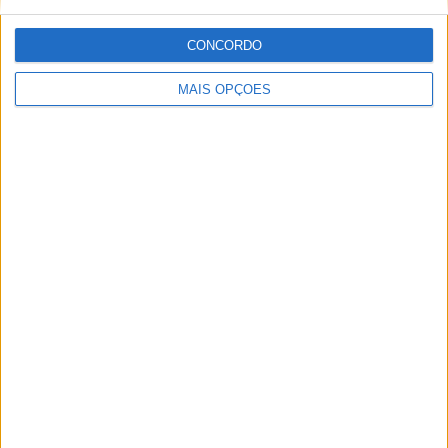
CONCORDO
MAIS OPÇÕES
EMX125 – BAUER CONQUISTA FIM DE
SEMANA PERFEITO NA GRÃ-BRETANHA
MXGP – FOXHILLS AO RUBRO NOS TREINOS
DE QUALIFICAÇÃO DO MONSTER ENERGY