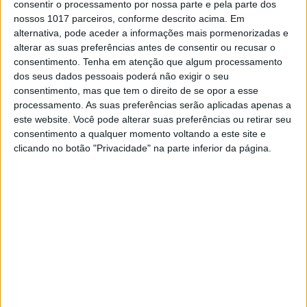
de quarto edições do Motocross das Nações
consentir o processamento por nossa parte e pela parte dos
pela equipa dos EUA – agradeceu também à
nossos 1017 parceiros, conforme descrito acima. Em
sua esposa a ajuda que lhe deu a ultrapassar
alternativa, pode aceder a informações mais pormenorizadas e
a doença.
alterar as suas preferências antes de consentir ou recusar o
consentimento.
Tenha em atenção que algum processamento
dos seus dados pessoais poderá não exigir o seu
Continuar a ler
consentimento, mas que tem o direito de se opor a esse
processamento. As suas preferências serão aplicadas apenas a
este website. Você pode alterar suas preferências ou retirar seu
consentimento a qualquer momento voltando a este site e
AMA Motocross
Ricky Johnson
clicando no botão "Privacidade" na parte inferior da página.
RELACIONADOS
MXGP: HERLINGS IMPARÁVEL NA AREIA DE
LOMMEL; VITÓRIA RECORDE E LIDERANÇA
REFORÇADA