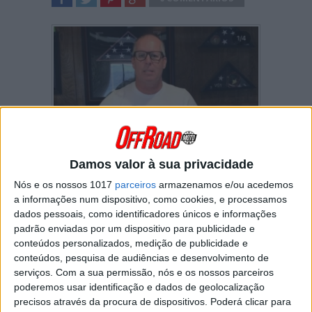
SHARE
TWEET
SHARE
SHARE
Damos valor à sua privacidade
O antigo campeão americano de Motocross e
Supercross anunciou nas redes sociais que
Nós e os nossos 1017
parceiros
armazenamos e/ou acedemos
testou positivo ao novo coronavírus.
a informações num dispositivo, como cookies, e processamos
dados pessoais, como identificadores únicos e informações
Uma estrela do AMA Supercross nos anos 80,
padrão enviadas por um dispositivo para publicidade e
Ricky Johnson transmitiu no Instagram uma
conteúdos personalizados, medição de publicidade e
mensagem bastante positiva para os seus fãs,
conteúdos, pesquisa de audiências e desenvolvimento de
mostrando que a recuperar sem problemas de
serviços.
Com a sua permissão, nós e os nossos parceiros
maior.
poderemos usar identificação e dados de geolocalização
O californiano de 55 anos de idade – vencedor
precisos através da procura de dispositivos. Poderá clicar para