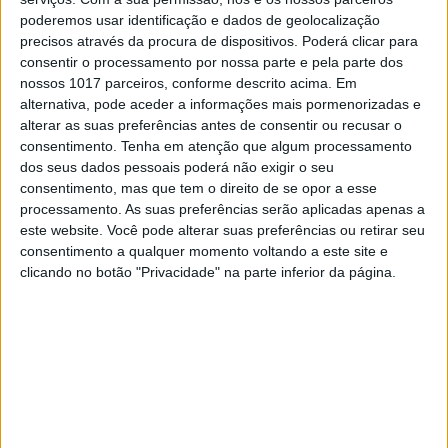
(19.º/19.º/-) contribuíram com os seus
poderemos usar identificação e dados de geolocalização
resultados para a vitória desta seleção.
precisos através da procura de dispositivos. Poderá clicar para
consentir o processamento por nossa parte e pela parte dos
Apenas 6 pontos atrás do Troféu Norte ficou a
nossos 1017 parceiros, conforme descrito acima. Em
equipa dos Açores. Aos comandos de uma
alternativa, pode aceder a informações mais pormenorizadas e
moto de MX2, Henrique Benevides (1.º/2.º/4.º)
alterar as suas preferências antes de consentir ou recusar o
venceu a primeira manga e esteve na luta pela
consentimento.
Tenha em atenção que algum processamento
vitória nas outras duas corridas. Abel Carreiro
dos seus dados pessoais poderá não exigir o seu
(8.º/6.º/3.º) terminou o dia na 6.ª posição
consentimento, mas que tem o direito de se opor a esse
individual e foi fundamental no desempenho da
processamento. As suas preferências serão aplicadas apenas a
equipa insular. Rodrigo Benevides
este website. Você pode alterar suas preferências ou retirar seu
(16.º/13.º/13.º) e Rodrigo Botelho
consentimento a qualquer momento voltando a este site e
(15.º/15.º/16.º) ajudaram os Açores a subir ao
clicando no botão "Privacidade" na parte inferior da página.
degrau intermédio do pódio.
Continuar a ler
Açores
Daniel Pinto
Final das Regiões