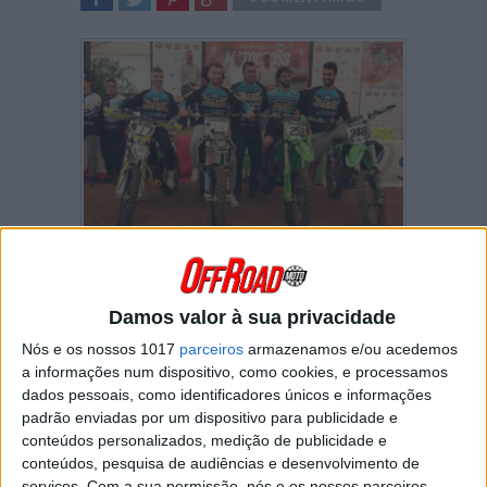
SHARE
TWEET
SHARE
SHARE
Na 10.ª edição do Motocross das Regiões,
tivemos um novo vencedor. Pela primeira vez
Damos valor à sua privacidade
na história do evento, o Troféu Norte alcançou
o degrau mais alto do pódio.
Nós e os nossos 1017
parceiros
armazenamos e/ou acedemos
a informações num dispositivo, como cookies, e processamos
Daniel Pinto (2.º/1.º/1.º) foi determinante no
dados pessoais, como identificadores únicos e informações
triunfo desta região ao vencer duas das três
padrão enviadas por um dispositivo para publicidade e
mangas. Sempre no lote dos cinco primeiros, a
conteúdos personalizados, medição de publicidade e
consistência de João Vale (4.º/5.º/5.º) permitiu
conteúdos, pesquisa de audiências e desenvolvimento de
consolidar o resultado do Troféu Norte. Rui
Seixas (14.º/11.º/12.º) e Francisco Salgado
serviços.
Com a sua permissão, nós e os nossos parceiros