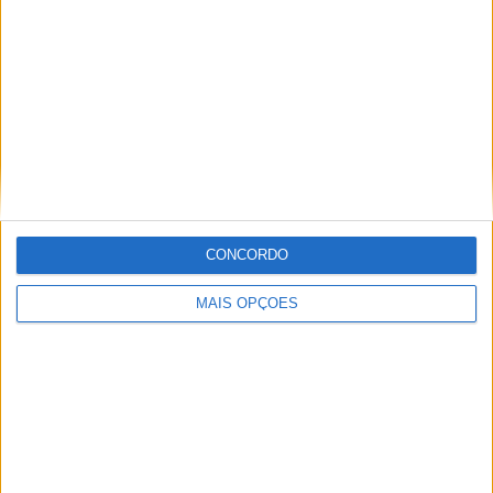
MXGP – KAWASAKI E ROMAIN FEBVRE
SEPARAM-SE
CONCORDO
MAIS OPÇÕES