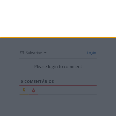
CN SUPERCROSS: SEGUNDA RONDA DO
CAMPEONATO EM LUSTOSA
Subscribe
Login
Please login to comment
0
COMENTÁRIOS