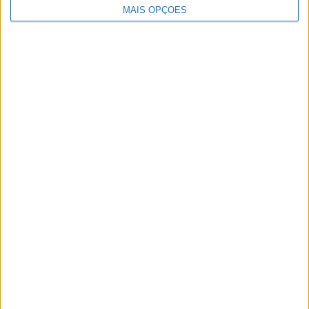
MAIS OPÇÕES
MXGP – KAWASAKI E ROMAIN FEBVRE
SEPARAM-SE
AMA PRO MOTOCROSS: HUNTER