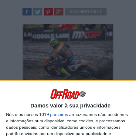
0 COMENTÁRIOS
SHARE
TWEET
SHARE
SHARE
Depois dos dois Grandes Prémios que abriram
o Campeonato do Mundo de Motocross 2020,
Antonio Cairoli encontra-se na terceira posição
Damos valor à sua privacidade
da geral. Apesar da lesão no joelho e da época
perdida no ano passado, o piloto italiano
Nós e os nossos 1019
parceiros
armazenamos e/ou acedemos
parece estar a recuperar bem.
a informações num dispositivo, como cookies, e processamos
dados pessoais, como identificadores únicos e informações
Cairoli encontrou várias dificuldades no
padrão enviadas por um dispositivo para publicidade e
Grande Prémio da Holanda e ficou satisfeito