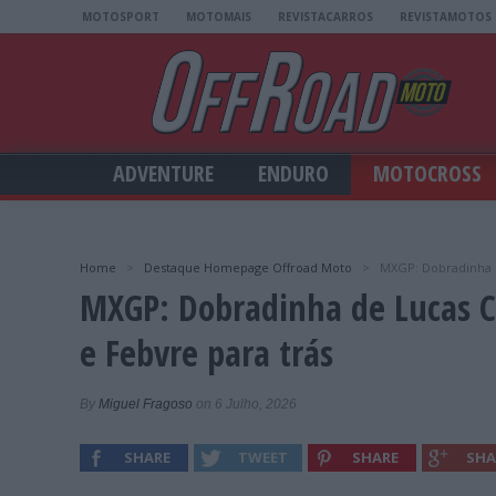
MOTOSPORT
MOTOMAIS
REVISTACARROS
REVISTAMOTOS
ADVENTURE
ENDURO
MOTOCROSS
Home
>
Destaque Homepage Offroad Moto
>
MXGP: Dobradinha d
MXGP: Dobradinha de Lucas C
e Febvre para trás
By
Miguel Fragoso
on 6 Julho, 2026
SHARE
TWEET
SHARE
SHA