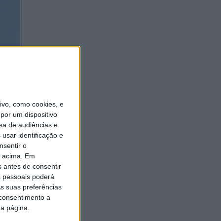
tabela
s
vo, como cookies, e
Award da
por um dispositivo
à frente
sa de audiências e
ora Pauls
usar identificação e
osto.
nsentir o
o acima. Em
ajetória
s antes de consentir
cia
 pessoais poderá
s suas preferências
 consentimento a
da página.