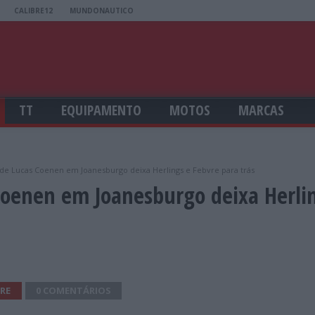
CALIBRE12
MUNDONAUTICO
TT
EQUIPAMENTO
MOTOS
MARCAS
e Lucas Coenen em Joanesburgo deixa Herlings e Febvre para trás
oenen em Joanesburgo deixa Herli
RE
0 COMENTÁRIOS