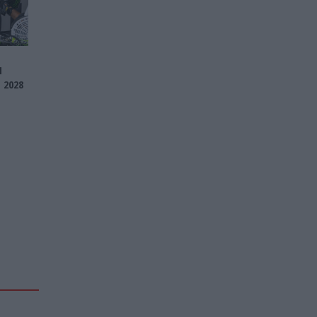
I
 2028