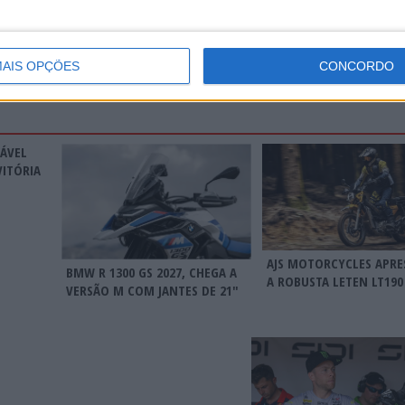
AIS OPÇÕES
CONCORDO
RÁVEL
VITÓRIA
AJS MOTORCYCLES APRE
BMW R 1300 GS 2027, CHEGA A
A ROBUSTA LETEN LT190
VERSÃO M COM JANTES DE 21″