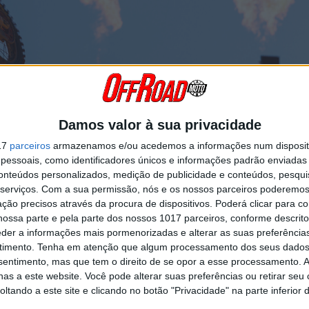
rápida nas fases finais do Warm-Up matinal que lhe permitiu liderar a 
Gajser, da Monster Energy Yamaha Factory MXGP. Já Jeffrey Herling
Damos valor à sua privacidade
ro melhor tempo.
17
parceiros
armazenamos e/ou acedemos a informações num dispositi
 Coenen assumiu a liderança ao conquistar o seu sétimo Fox Holeshot 
essoais, como identificadores únicos e informações padrão enviadas 
Vialle, arrancou igualmente muito bem e seguiu na segunda posição, 
conteúdos personalizados, medição de publicidade e conteúdos, pesqui
 sexto lugar, mas rapidamente recuperou posições, ultrapassando por f
serviços.
Com a sua permissão, nós e os nossos parceiros poderemos 
, da Monster Energy Yamaha Factory MXGP, para chegar ao quarto p
ção precisos através da procura de dispositivos. Poderá clicar para co
ossa parte e pela parte dos nossos 1017 parceiros, conforme descrit
 numa rápida sequência de saltos e, na curva seguinte, aproveitou a tr
eder a informações mais pormenorizadas e alterar as suas preferência
ugar. Foi uma manobra que recordou a sua exibição em Portugal e pare
timento.
Tenha em atenção que algum processamento dos seus dados
nsentimento, mas que tem o direito de se opor a esse processamento. A
as a este website. Você pode alterar suas preferências ou retirar seu
Continuar a ler
tando a este site e clicando no botão "Privacidade" na parte inferior 