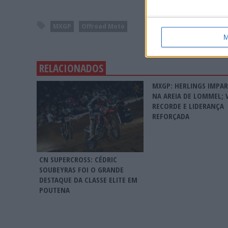
MXGP
Offroad Moto
M
RELACIONADOS
MXGP: HERLINGS IMPA
NA AREIA DE LOMMEL; 
RECORDE E LIDERANÇA
REFORÇADA
CN SUPERCROSS: CÉDRIC
SOUBEYRAS FOI O GRANDE
DESTAQUE DA CLASSE ELITE EM
POUTENA