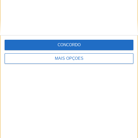
MXGP – KAWASAKI E ROMAIN FEBVRE
SEPARAM-SE
CONCORDO
MAIS OPÇÕES
AMA PRO MOTOCROSS: HUNTER
LAWRENCE DOMINA E RECUPERA A
LIDERANÇA DO CAMPEONATO