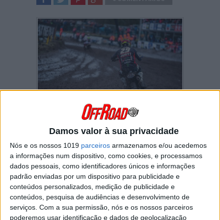
SHARE
TWEET
SHARE
SHARE
Henry Jacobi estreou-se este ano na classe
Damos valor à sua privacidade
MXGP mas as coisas acabaram por não correr
da melhor forma, após ter sofrido uma lesão,
Nós e os nossos 1019
parceiros
armazenamos e/ou acedemos
logo na ronda de abertura, em Matterley Basin.
a informações num dispositivo, como cookies, e processamos
dados pessoais, como identificadores únicos e informações
Apesar de não ter caído, uma aterragem
padrão enviadas por um dispositivo para publicidade e
menos bem conseguida durante o Grande
conteúdos personalizados, medição de publicidade e
Prémio da Grã-Bretanha valeu-lhe alguns
conteúdos, pesquisa de audiências e desenvolvimento de
danos nas costas. Esta lesão acabaria por
serviços.
Com a sua permissão, nós e os nossos parceiros
incomodá-lo também na segunda ronda do
poderemos usar identificação e dados de geolocalização
campeonato, em Valkenswaard, onde se viu a