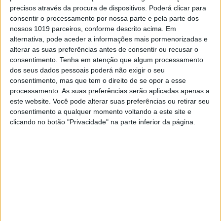
precisos através da procura de dispositivos. Poderá clicar para
pilotar ainda com algumas dores e sem força
consentir o processamento por nossa parte e pela parte dos
na sua perna esquerda.
nossos 1019 parceiros, conforme descrito acima. Em
Assim, esta pausa forçada no calendário
alternativa, pode aceder a informações mais pormenorizadas e
devido ao surto de coronavírus, acabou por, de
alterar as suas preferências antes de consentir ou recusar o
certo modo, ser positiva para o piloto de 23
consentimento.
Tenha em atenção que algum processamento
anos que se submeteu a uma intervenção
dos seus dados pessoais poderá não exigir o seu
cirúrgica na semana passada.
consentimento, mas que tem o direito de se opor a esse
processamento. As suas preferências serão aplicadas apenas a
este website. Você pode alterar suas preferências ou retirar seu
Continuar a ler
consentimento a qualquer momento voltando a este site e
clicando no botão "Privacidade" na parte inferior da página.
Campeonato do Mundo de Motocross
2020
cirurgia
GP Holanda
GP Inglaterra
Henry Jacobi
Matterley Basin
MXGP
SM Action Yamaha
Valkenswaard