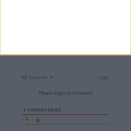
CN SUPERCROSS: SEGUNDA RONDA DO
CAMPEONATO EM LUSTOSA
Subscribe
Login
Please login to comment
0
COMENTÁRIOS