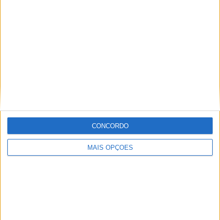
CONCORDO
MXGP – KAWASAKI E ROMAIN FEBVRE
SEPARAM-SE
MAIS OPÇÕES