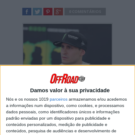
0 COMENTÁRIOS
SHARE
TWEET
SHARE
SHARE
Ivo Monticelli, o colega de
Damos valor à sua privacidade
Nós e os nossos 1019
parceiros
armazenamos e/ou acedemos
equipa de Romain Febre
a informações num dispositivo, como cookies, e processamos
na KRT e que esteve
dados pessoais, como identificadores únicos e informações
padrão enviadas por um dispositivo para publicidade e
envolvido no dramático
conteúdos personalizados, medição de publicidade e
acidente que provocou a
conteúdos, pesquisa de audiências e desenvolvimento de