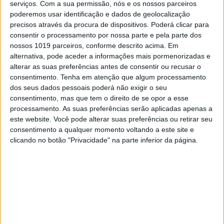
serviços.
Com a sua permissão, nós e os nossos parceiros
quebra da omoplata de
poderemos usar identificação e dados de geolocalização
Jeffrey Herlings, deu a sua
precisos através da procura de dispositivos. Poderá clicar para
consentir o processamento por nossa parte e pela parte dos
visão do que aconteceu,
nossos 1019 parceiros, conforme descrito acima. Em
lamentando o sucedido.
alternativa, pode aceder a informações mais pormenorizadas e
alterar as suas preferências antes de consentir ou recusar o
O piloto italiano foi rápido no arranque da
consentimento.
Tenha em atenção que algum processamento
primeira corrida e, depois no salto da subida,
dos seus dados pessoais poderá não exigir o seu
caiu espectacularmente sobre as costas de
consentimento, mas que tem o direito de se opor a esse
Herlings, mas segundo ele não tinha forma do
processamento. As suas preferências serão aplicadas apenas a
evitar.
este website. Você pode alterar suas preferências ou retirar seu
consentimento a qualquer momento voltando a este site e
clicando no botão "Privacidade" na parte inferior da página.