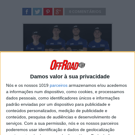
0 COMENTÁRIOS
SHARE
TWEET
SHARE
SHARE
Damos valor à sua privacidade
Haverá uma nova equipa no campeonato do
mundo de Motocross de 2021… e com nomes
Nós e os nossos 1019
parceiros
armazenamos e/ou acedemos
sonantes!
a informações num dispositivo, como cookies, e processamos
dados pessoais, como identificadores únicos e informações
Hostettler Yamaha Racing
, assim se chama a
padrão enviadas por um dispositivo para publicidade e
equipa suíça que se vai estrear na próxima
conteúdos personalizados, medição de publicidade e
temporada de MXGP com o forte apoio de
conteúdos, pesquisa de audiências e desenvolvimento de
parceiros importantes como os equipamentos
serviços.
Com a sua permissão, nós e os nossos parceiros
iXS
e os relógios
Tissot
.
poderemos usar identificação e dados de geolocalização