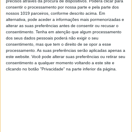
precisos através da procura de dispositivos. Poderá clicar para
O capitão de equipa será
Arnaud Tonus
,
detentor de um bom palmarés no Mundial de
consentir o processamento por nossa parte e pela parte dos
Motocross mas que sofreu uma série de
nossos 1019 parceiros, conforme descrito acima. Em
azares em 2020 que o impediram de mostrar o
alternativa, pode aceder a informações mais pormenorizadas e
seu verdadeiro potencial.
alterar as suas preferências antes de consentir ou recusar o
consentimento.
Tenha em atenção que algum processamento
dos seus dados pessoais poderá não exigir o seu
Continuar a ler
consentimento, mas que tem o direito de se opor a esse
processamento. As suas preferências serão aplicadas apenas a
este website. Você pode alterar suas preferências ou retirar seu
consentimento a qualquer momento voltando a este site e
Arnaud Tonus
clicando no botão "Privacidade" na parte inferior da página.
Hostettler Yamaha Racing
MXGP
MXGP 2021
Valentin Guillod
Yamaha
RELACIONADOS