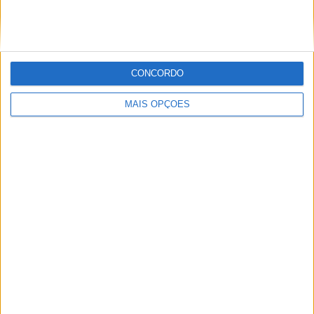
CONCORDO
MAIS OPÇÕES
AMA PRO MOTOCROSS: HUNTER
LAWRENCE DOMINA E RECUPERA A
LIDERANÇA DO CAMPEONATO