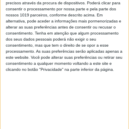
do Grande Prémio Britânico, Larrañaga caiu
precisos através da procura de dispositivos. Poderá clicar para
desamparado e permaneceu imóvel durante
consentir o processamento por nossa parte e pela parte dos
um período de tempo significativo.
nossos 1019 parceiros, conforme descrito acima. Em
alternativa, pode aceder a informações mais pormenorizadas e
Depois de ter sido assistido no local, o piloto foi
alterar as suas preferências antes de consentir ou recusar o
encaminhado para o hospital de Southampton
consentimento.
Tenha em atenção que algum processamento
onde foi detetada uma fratura na vértebra T7,
dos seus dados pessoais poderá não exigir o seu
na clavícula, duas costelas partidas e ainda
consentimento, mas que tem o direito de se opor a esse
traumatismos craniano e pneumotoráxico.
processamento. As suas preferências serão aplicadas apenas a
este website. Você pode alterar suas preferências ou retirar seu
Continuar a ler
consentimento a qualquer momento voltando a este site e
clicando no botão "Privacidade" na parte inferior da página.
Campeonato do Mundo de Motocross
2020
Grã-Bretanha
Iker Larrañaga
Matterley Basin
MXGP 2020
queda