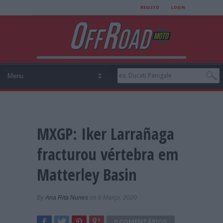
REGISTO
LOGIN
MXGP: Iker Larrañaga
fracturou vértebra em
Matterley Basin
By
Ana Rita Nunes
on 6 Março, 2020
0 COMENTÁRIOS