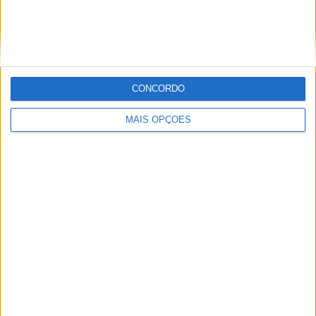
MXGP – KAWASAKI E ROMAIN FEBVRE
SEPARAM-SE
CONCORDO
MAIS OPÇÕES
AMA PRO MOTOCROSS: HUNTER
LAWRENCE DOMINA E RECUPERA A
LIDERANÇA DO CAMPEONATO