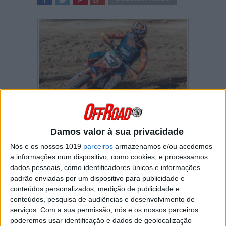
SHARE
TWEET
SHARE
SHARE
Iker Larrañaga sofreu uma queda grave no
Grande Prémio Britânico, no passado fim-de-
Damos valor à sua privacidade
semana, depois de colidir com outro piloto em
Nós e os nossos 1019
parceiros
armazenamos e/ou acedemos
pleno salto. No entanto, já foi divulgado pela
a informações num dispositivo, como cookies, e processamos
equipa que o piloto está a ter uma boa
dados pessoais, como identificadores únicos e informações
recuperação.
padrão enviadas por um dispositivo para publicidade e
Quem assistiu à queda do piloto da MGR
conteúdos personalizados, medição de publicidade e
Motocross Team percebeu, de imediato, de
conteúdos, pesquisa de audiências e desenvolvimento de
que se tratava de algo sério. Após ter colidido
serviços.
Com a sua permissão, nós e os nossos parceiros
com um outro piloto em pleno salto, já no final
poderemos usar identificação e dados de geolocalização