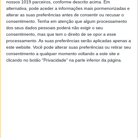
nossos 1019 parceiros, conforme descrito acima. Em
incríveis, mantendo a tradição deste circuito
alternativa, pode aceder a informações mais pormenorizadas e
clássico! A categoria MXGP foi dominada, pela
alterar as suas preferências antes de consentir ou recusar o
terceira vez esta temporada, pelo líder do
consentimento.
Tenha em atenção que algum processamento
campeonato, Lucas Coenen, da Red Bull KTM,
dos seus dados pessoais poderá não exigir o seu
que conquistou uma vitória perfeita por 1-1 e
consentimento, mas que tem o direito de se opor a esse
beneficiou dos problemas dos seus rivais na
processamento. As suas preferências serão aplicadas apenas a
disputa pelo título.
este website. Você pode alterar suas preferências ou retirar seu
consentimento a qualquer momento voltando a este site e
clicando no botão "Privacidade" na parte inferior da página.
Continuar a ler