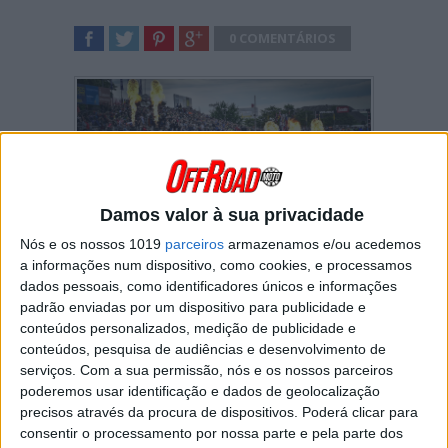
0 COMENTÁRIOS
SHARE
TWEET
SHARE
SHARE
Damos valor à sua privacidade
Nós e os nossos 1019
parceiros
armazenamos e/ou acedemos
a informações num dispositivo, como cookies, e processamos
dados pessoais, como identificadores únicos e informações
Coenen dominou em MXGP, Valin estreou-
padrão enviadas por um dispositivo para publicidade e
se a vencer em MX2
conteúdos personalizados, medição de publicidade e
Buzinas, apitos, vozes e motosserras sem
conteúdos, pesquisa de audiências e desenvolvimento de
corrente imediatamente identificavam o circuito
serviços.
Com a sua permissão, nós e os nossos parceiros
de Talkessel, perto de Teutschenthal, para o
poderemos usar identificação e dados de geolocalização
Liqui Moly MXGP da Alemanha!
precisos através da procura de dispositivos. Poderá clicar para
A sétima etapa do Campeonato do Mundo de
consentir o processamento por nossa parte e pela parte dos
Motocross de 2026 apresentou corridas