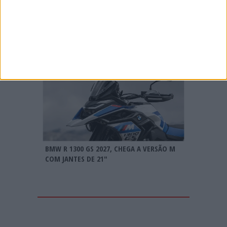
MXGP: HERLINGS IMPARÁVEL NA AREIA DE
LOMMEL; VITÓRIA RECORDE E LIDERANÇA
REFORÇADA
BMW R 1300 GS 2027, CHEGA A VERSÃO M
COM JANTES DE 21″