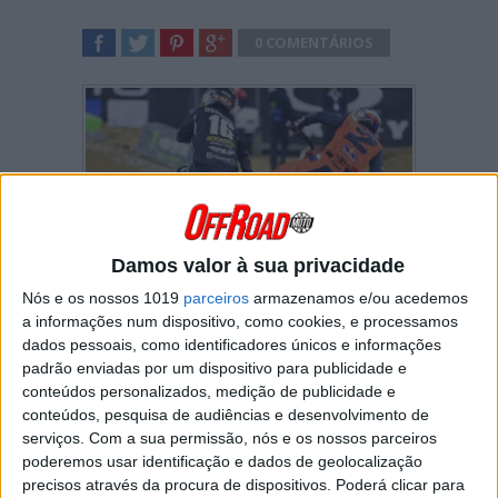
0 COMENTÁRIOS
SHARE
TWEET
SHARE
SHARE
Damos valor à sua privacidade
Zach Osborne
e
Cooper Webb
disputaram a
Nós e os nossos 1019
parceiros
armazenamos e/ou acedemos
vitória na segunda eliminatória da classe 450
a informações num dispositivo, como cookies, e processamos
em Houston 1.
dados pessoais, como identificadores únicos e informações
padrão enviadas por um dispositivo para publicidade e
Os dois companheiros de treino na Baker’s
conteúdos personalizados, medição de publicidade e
Factory degladiaram-se durante várias voltas
conteúdos, pesquisa de audiências e desenvolvimento de
mas o
piloto da Husqvarna encontrou o
serviços.
Com a sua permissão, nós e os nossos parceiros
“ponto fraco” de Webb
e lançou o ataque.
poderemos usar identificação e dados de geolocalização
Saindo “que nem uma bala” da curva
junto
precisos através da procura de dispositivos. Poderá clicar para