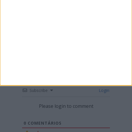
CN SUPERCROSS: SEGUNDA RONDA DO
CAMPEONATO EM LUSTOSA
Subscribe
Login
Please login to comment
0
COMENTÁRIOS