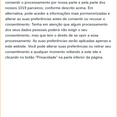
à recta do arranque, Osborne passou o piloto
consentir o processamento por nossa parte e pela parte dos
da KTM
por fora!
nossos 1019 parceiros, conforme descrito acima. Em
alternativa, pode aceder a informações mais pormenorizadas e
alterar as suas preferências antes de consentir ou recusar o
Continuar a ler
consentimento.
Tenha em atenção que algum processamento
dos seus dados pessoais poderá não exigir o seu
consentimento, mas que tem o direito de se opor a esse
processamento. As suas preferências serão aplicadas apenas a
AMA Supercross
AMA Supercross 2021
este website. Você pode alterar suas preferências ou retirar seu
AMA SX 450
Cooper Webb
consentimento a qualquer momento voltando a este site e
clicando no botão "Privacidade" na parte inferior da página.
Zach Osborne
RELACIONADOS