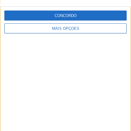
CONCORDO
MAIS OPÇÕES
AMA PRO MOTOCROSS: HUNTER
LAWRENCE DOMINA E RECUPERA A
LIDERANÇA DO CAMPEONATO
EMX125 – BAUER CONQUISTA FIM DE