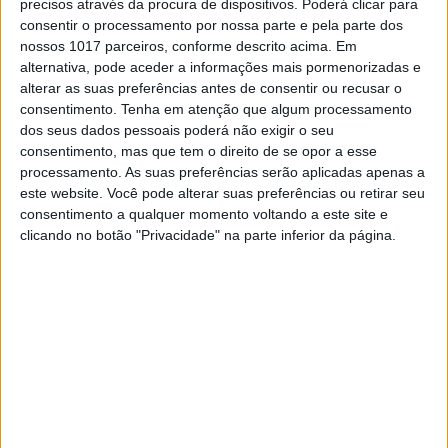
precisos através da procura de dispositivos. Poderá clicar para
ser praticado na Lourinhã.
consentir o processamento por nossa parte e pela parte dos
nossos 1017 parceiros, conforme descrito acima. Em
Fábio Costa e Alex Almeida disponibilizaram-se
alternativa, pode aceder a informações mais pormenorizadas e
para dar a cara por esta campanha de
alterar as suas preferências antes de consentir ou recusar o
promoção do município e as imagens foram
consentimento.
Tenha em atenção que algum processamento
gravadas no circuito de treinos particular da
dos seus dados pessoais poderá não exigir o seu
família de Fábio Costa.
consentimento, mas que tem o direito de se opor a esse
processamento. As suas preferências serão aplicadas apenas a
Continuar a ler
este website. Você pode alterar suas preferências ou retirar seu
consentimento a qualquer momento voltando a este site e
clicando no botão "Privacidade" na parte inferior da página.
Alex Almeida
Fábio Costa
Lourinhã
video
Video de apresentação
Visit Lourinhã
RELACIONADOS