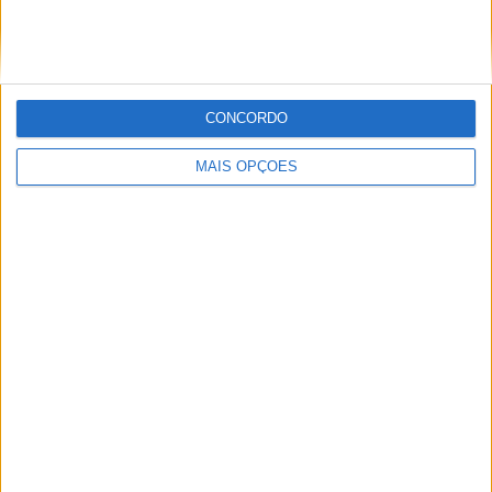
LIDERANÇA DO CAMPEONATO
CONCORDO
MAIS OPÇÕES
EMX125 – BAUER CONQUISTA FIM DE
SEMANA PERFEITO NA GRÃ-BRETANHA