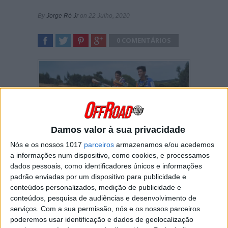
By
Jorge Ró Jr
on 22 Julho, 2020
0 COMENTÁRIOS
SHARE
TWEET
SHARE
SHARE
Damos valor à sua privacidade
Nós e os nossos 1017
parceiros
armazenamos e/ou acedemos
Fábio Costa e Alex Almeida são os
a informações num dispositivo, como cookies, e processamos
protagonistas de um vídeo que visa promover
dados pessoais, como identificadores únicos e informações
a imagem da campanha “Visit Lourinhã”!
padrão enviadas por um dispositivo para publicidade e
A iniciativa foi de David Batista, um
conteúdos personalizados, medição de publicidade e
lourinhanense que está apostado em mostrar
conteúdos, pesquisa de audiências e desenvolvimento de
o que há para descobrir no seu concelho.
serviços.
Com a sua permissão, nós e os nossos parceiros
Desta vez, o objetivo foi mostrar que o
poderemos usar identificação e dados de geolocalização
Motocross também é um desporto que pode