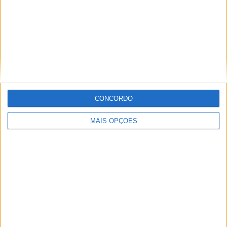
AMA PRO MOTOCROSS: HUNTER
LAWRENCE DOMINA E RECUPERA A
LIDERANÇA DO CAMPEONATO
CONCORDO
MAIS OPÇÕES
EMX125 – BAUER CONQUISTA FIM DE
SEMANA PERFEITO NA GRÃ-BRETANHA