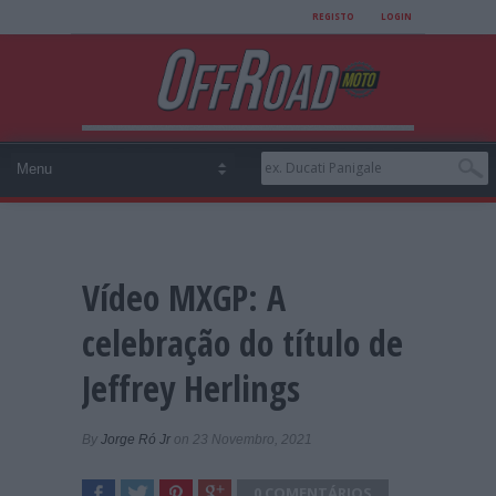
REGISTO
LOGIN
Vídeo MXGP: A
celebração do título de
Jeffrey Herlings
By
Jorge Ró Jr
on 23 Novembro, 2021
0 COMENTÁRIOS