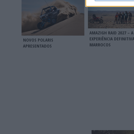
AMAZIGH RAID 2027 – A
EXPERIÊNCIA DEFINITIV
NOVOS POLARIS
MARROCOS
APRESENTADOS