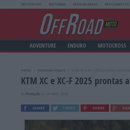
MOTOSPORT
MOTOMAIS
REVISTACARROS
REVISTAMOTOS
ADVENTURE
ENDURO
MOTOCROSS
Home
>
motomais import
>
KTM XC e XC-F 2025 prontas a assumi
KTM XC e XC-F 2025 prontas a
By
Redação
on 19 Abril, 2024
SHARE
TWEET
SHARE
SHA