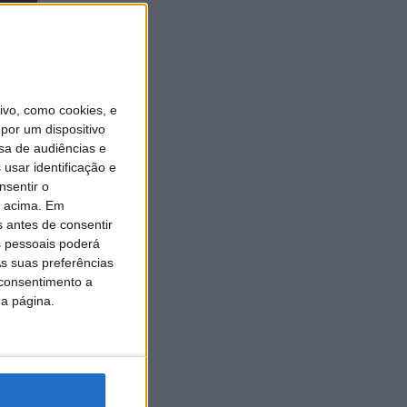
vo, como cookies, e
nico e
por um dispositivo
sa de audiências e
usar identificação e
r da
nsentir o
o acima. Em
s antes de consentir
 pessoais poderá
s suas preferências
 consentimento a
da página.