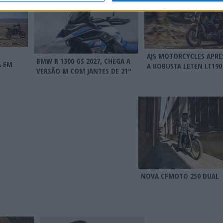
AJS MOTORCYCLES APRE
BMW R 1300 GS 2027, CHEGA A
A EM
A ROBUSTA LETEN LT190
VERSÃO M COM JANTES DE 21″
NOVA CFMOTO 250 DUAL