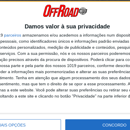
em maio mais “Ready to Race” do que nunca.
Damos valor à sua privacidade
19
parceiros
armazenamos e/ou acedemos a informações num dispositi
a de troféus lotada, a KTM é uma vencedora regular dos principais
 e XC-F trazem a autêntica experiência KTM Factory Racing com o ú
essoais, como identificadores únicos e informações padrão enviadas 
conteúdos personalizados, medição de publicidade e conteúdos, pesqui
serviços.
Com a sua permissão, nós e os nossos parceiros poderemos 
o exibe recortes visíveis e variações na espessura dos tubos ao redo
ção precisos através da procura de dispositivos. Poderá clicar para co
 o amortecedor traseiro recebem tratamento semelhante.
ossa parte e pela parte dos nossos 1019 parceiros, conforme descrit
eder a informações mais pormenorizadas e alterar as suas preferência
timento.
Tenha em atenção que algum processamento dos seus dados
Continuar a ler
nsentimento, mas que tem o direito de se opor a esse processamento. A
as a este website. Você pode alterar suas preferências ou retirar seu
tando a este site e clicando no botão "Privacidade" na parte inferior 
AIS OPÇÕES
CONCORDO