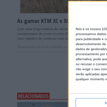
As gamas KTM XC e XC-F 2025 chegam 
Nós e os nossos 10
Com uma longa história de vitórias em corridas e uma caix
campeonatos de cross country. Em 2025, as gamas KTM XC
processamos dados p
claro objetivo de continuar este domínio.
para publicidade e 
desenvolvimento de 
Destacando as novas adições a essas famílias KTM, o quadr
dados de geolocaliza
área de direção, enquanto as áreas de suporte do motor e
processamento por n
alternativa, pode ac
ou recusar o consen
não exigir o seu co
serão aplicadas apen
qualquer momento vol
RELACIONADOS
M