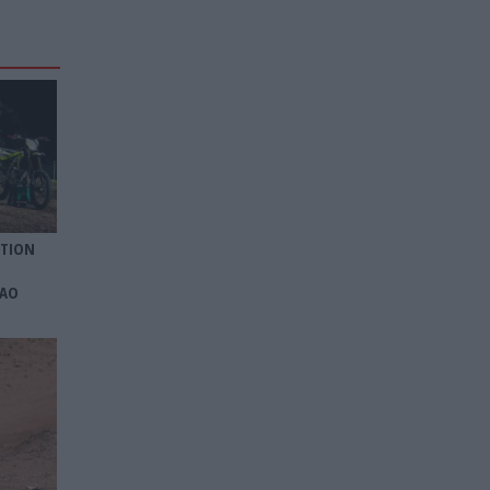
ITION
 AO