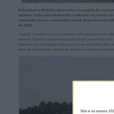
A Husqvarna Mobility apresenta a sua gama de motocro
adultos, cada uma oferecendo o máximo em termos de
orientadas para a competição estará disponível em tod
de 2025.
A gama completa inclui os modelos mais populares dos úl
tempos. Todas as quatro máquinas foram concebidas para
testados em competição destaca as suas especificações d
linha de combustível, tampa do radiador e grafismos exclus
Nós e os nossos 10