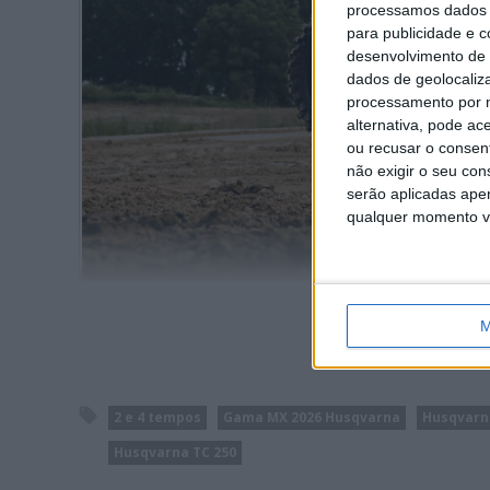
processamos dados p
para publicidade e 
desenvolvimento de 
dados de geolocaliza
processamento por n
alternativa, pode ac
ou recusar o consen
não exigir o seu co
serão aplicadas apen
qualquer momento vol
HUSQV
M
2 e 4 tempos
Gama MX 2026 Husqvarna
Husqvarn
Husqvarna TC 250