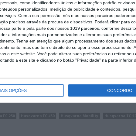
essoais, como identificadores únicos e informações padrão enviadas 
conteúdos personalizados, medição de publicidade e conteúdos, pesqui
serviços.
Com a sua permissão, nós e os nossos parceiros poderemos 
ção precisos através da procura de dispositivos. Poderá clicar para co
ossa parte e pela parte dos nossos 1019 parceiros, conforme descrit
eder a informações mais pormenorizadas e alterar as suas preferência
timento.
Tenha em atenção que algum processamento dos seus dados
nsentimento, mas que tem o direito de se opor a esse processamento. A
as a este website. Você pode alterar suas preferências ou retirar seu
tando a este site e clicando no botão "Privacidade" na parte inferior 
ARNA FC 250 (4 TEMPOS)
AIS OPÇÕES
CONCORDO
Continuar a ler
a FC 250
Husqvarna FC 450
Husqvarna Mobility
Husqvarna TC 1