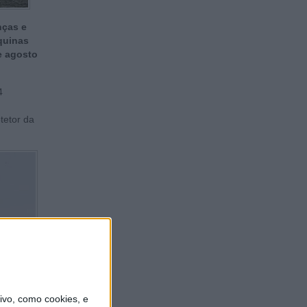
nças e
quinas
e agosto
4
tetor da
vo, como cookies, e