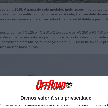
ss para 2026. A gama de sete modelos inclui máquinas para cria
 desempenho autêntico de motocross. A seleção completa de má
os os concessionários autorizados Husqvarna Mobility a partir d
timos anos – as TC 125 e TC 250 a 2 tempos, e as FC 250 e FC 450 a 
 o desempenho em pista, enquanto uma extensa lista de componentes
e construção premium. As atualizações para 2026 incluem um novo pro
ivos de inspiração sueca.
Damos valor à sua privacidade
19
parceiros
armazenamos e/ou acedemos a informações num dispositi