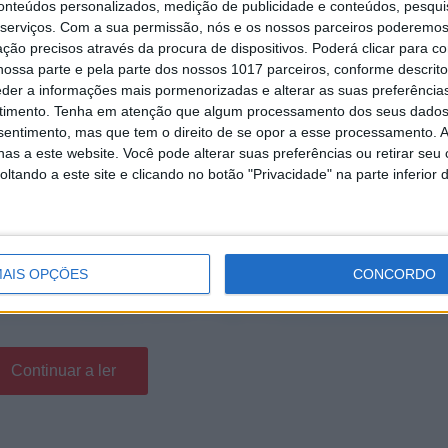
conteúdos personalizados, medição de publicidade e conteúdos, pesqui
serviços.
Com a sua permissão, nós e os nossos parceiros poderemos 
ção precisos através da procura de dispositivos. Poderá clicar para co
ossa parte e pela parte dos nossos 1017 parceiros, conforme descrit
eder a informações mais pormenorizadas e alterar as suas preferência
timento.
Tenha em atenção que algum processamento dos seus dados
nsentimento, mas que tem o direito de se opor a esse processamento. A
as a este website. Você pode alterar suas preferências ou retirar seu
tando a este site e clicando no botão "Privacidade" na parte inferior 
AIS OPÇÕES
CONCORDO
Continuar a ler