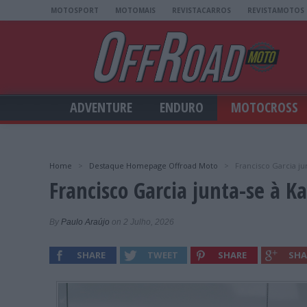
MOTOSPORT
MOTOMAIS
REVISTACARROS
REVISTAMOTOS
ADVENTURE
ENDURO
MOTOCROSS
Home
>
Destaque Homepage Offroad Moto
>
Francisco Garcia ju
Francisco Garcia junta-se à 
By
Paulo Araújo
on 2 Julho, 2026
SHARE
TWEET
SHARE
SHA