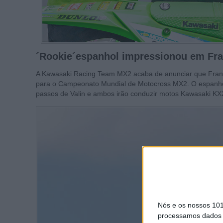
´Rookie´espanhol impressionou em Fr
A Kawasaki Racing Team MX2 acaba de anunciar que Franci
para o Campeonato Mundial de Motocross MX2. O espanhol
passos de Valin e ambos irão conduzir motos Kawasaki KX
Nós e os nossos 10
processamos dados p