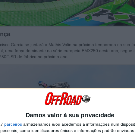
ança
sco Garcia se juntará a Mathis Valin na próxima temporada na sua 
, uma força dominante na série europeia EMX250 deste ano, segue 
250F-SR de fábrica no próximo ano.
Damos valor à sua privacidade
17
parceiros
armazenamos e/ou acedemos a informações num dispositi
essoais, como identificadores únicos e informações padrão enviadas 